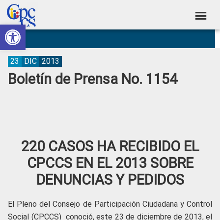
Skip
Skip
Skip
Skip
to
to
to
to
Abrir barra de herramientas
Consejo
primary
main
primary
footer
Construyendo
navigation
content
sidebar
de
Poder
Ciudadano
Participación
23
DIC
2013
Boletín de Prensa No. 1154
Ciudadana
y
Control
Social
220 CASOS HA RECIBIDO EL
CPCCS EN EL 2013 SOBRE
DENUNCIAS Y PEDIDOS
El Pleno del Consejo de Participación Ciudadana y Control
Social (CPCCS) conoció, este 23 de diciembre de 2013, el