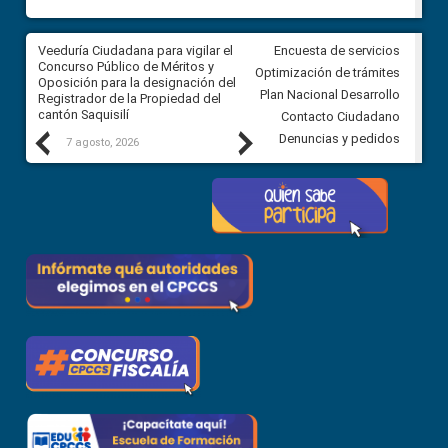
Veeduría Ciudadana para vigilar el
Veeduría Ciudadana para vigila
Encuesta de servicios
Concurso Público de Méritos y
construcción del asfaltado de
Optimización de trámites
Oposición para la designación del
diferentes barrios del sector 
Plan Nacional Desarrollo
Registrador de la Propiedad del
Ballenita del cantón Santa Ele
cantón Saquisilí
Contacto Ciudadano
Previous
Next
Denuncias y pedidos
7 agosto, 2026
7 agosto, 2026