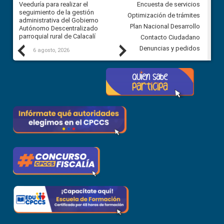
Veeduría para realizar el
Veeduría para vigilar los acue
Encuesta de servicios
ra
seguimiento de la gestión
derivados de la Audiencia Púb
Optimización de trámites
ara
administrativa del Gobierno
entre el GAD de Ibarra y la
Plan Nacional Desarrollo
Autónomo Descentralizado
comunidad Urbina, parroquia l
parroquial rural de Calacalí
Carolina
Contacto Ciudadano
Previous
Next
Denuncias y pedidos
6 agosto, 2026
5 agosto, 2026