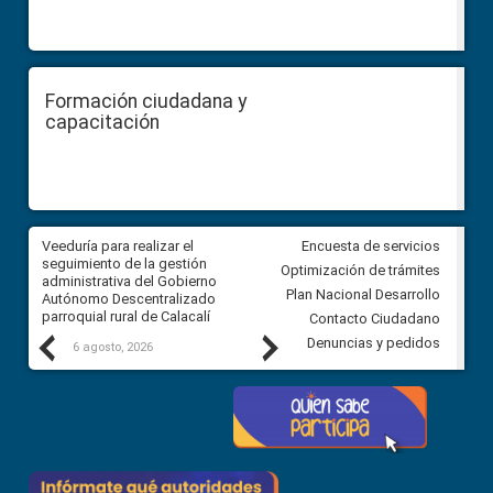
Formación ciudadana y
capacitación
Veeduría para realizar el
Veeduría para vigilar los acue
Encuesta de servicios
ra
seguimiento de la gestión
derivados de la Audiencia Púb
Optimización de trámites
ara
administrativa del Gobierno
entre el GAD de Ibarra y la
Plan Nacional Desarrollo
Autónomo Descentralizado
comunidad Urbina, parroquia l
parroquial rural de Calacalí
Carolina
Contacto Ciudadano
Previous
Next
Denuncias y pedidos
6 agosto, 2026
5 agosto, 2026