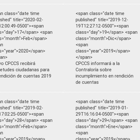
n class="date time
<span class="date time
ished" title="2020-02-
published" title="2019-12-
2:00:49-0500"><span
19T12:27:12-0500"><span
s="day">17</span> <span
class="day">19</span> <span
s="month">Feb</span>
class="month">Dic</span>
an
<span
s="year">2020</span>
class="year">2019</span>
pan>
</span>
o CPCCS recibirá
CPCCS informará a la
ietudes ciudadanas para
Contraloría sobre
endición de cuentas 2019
incumplimiento en rendición
de cuentas
n class="date time
<span class="date time
ished" title="2019-02-
published" title="2019-01-
7:02:25-0500"><span
29T16:16:04-0500"><span
s="day">28</span> <span
class="day">29</span> <span
s="month">Feb</span>
class="month">Ene</span>
an
<span
s="year">2019</span>
class="year">2019</span>