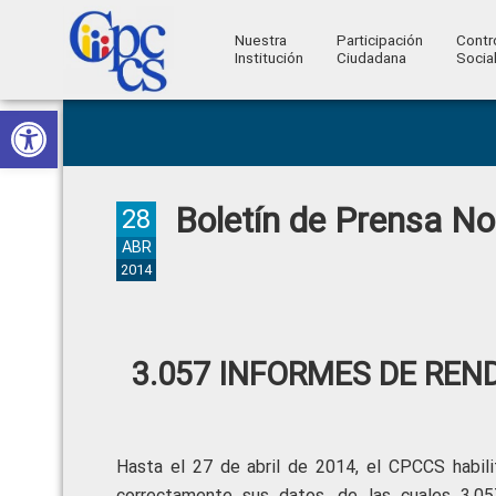
Nuestra
Participación
Contr
Institución
Ciudadana
Socia
Consejo
Abrir barra de herramientas
Skip
Skip
Skip
Skip
Construyendo
to
to
to
to
de
Poder
primary
main
primary
footer
Ciudadano
Participación
navigation
content
sidebar
Boletín de Prensa N
Ciudadana
28
y
ABR
2014
Control
Social
3.057 INFORMES DE REN
Hasta el 27 de abril de 2014, el CPCCS habilit
correctamente sus datos, de las cuales 3.0