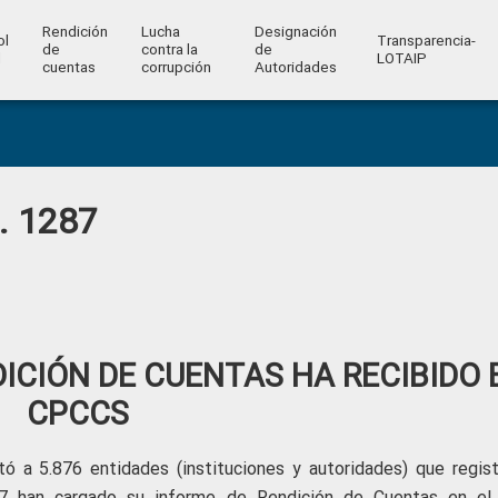
Rendición
Lucha
Designación
ol
Transparencia-
de
contra la
de
l
LOTAIP
cuentas
corrupción
Autoridades
o. 1287
DICIÓN DE CUENTAS HA RECIBIDO 
CPCCS
ó a 5.876 entidades (instituciones y autoridades) que regist
57 han cargado su informe de Rendición de Cuentas en el 