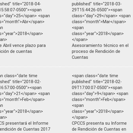
ished" title="2018-04-
published" title="2018-03-
5:58:07-0500"><span
29T15:44:26-0500"><span
s="day">25</span> <span
class="day">29</span> <span
s="month">Abr</span>
class="month">Mar</span>
an
<span
s="year">2018</span>
class="year">2018</span>
pan>
</span>
e Abril vence plazo para
Asesoramiento técnico en el
ición de cuentas
proceso de Rendición de
Cuentas
n class="date time
<span class="date time
ished" title="2018-02-
published" title="2018-02-
6:57:00-0500"><span
09T17:00:07-0500"><span
s="day">21</span> <span
class="day">9</span> <span
s="month">Feb</span>
class="month">Feb</span>
an
<span
s="year">2018</span>
class="year">2018</span>
pan>
</span>
S presentará el Informe
CPCCS presenta su Informe
endición de Cuentas 2017
de Rendición de Cuentas en