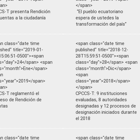
pan>
</span>
S-T presenta Rendición
“El pueblo ecuatoriano
uentas a la ciudadanía
espera de ustedes la
transformación del país”
n class="date time
<span class="date time
ished" title="2019-01-
published" title="2018-12-
5:06:51-0500"><span
28T15:59:51-0500"><span
s="day">24</span> <span
class="day">28</span> <span
ss="month">Ene</span>
class="month">Dic</span>
an
<span
s="year">2019</span>
class="year">2018</span>
pan>
</span>
S-T reglamentó el
CPCCS-T: 9 instituciones
eso de Rendición de
evaluadas, 8 autoridades
ntas
designadas y 12 procesos de
designación iniciados durante
el 2018
n class="date time
<span class="date time