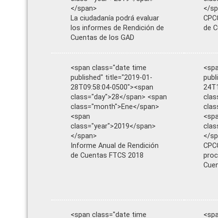
</span>
</s
La ciudadanía podrá evaluar
CPCC
los informes de Rendición de
de C
Cuentas de los GAD
<span class="date time
<spa
published" title="2019-01-
publ
28T09:58:04-0500"><span
24T1
class="day">28</span> <span
clas
class="month">Ene</span>
cla
<span
<sp
class="year">2019</span>
clas
</span>
</s
Informe Anual de Rendición
CPCC
de Cuentas FTCS 2018
proc
Cue
<span class="date time
<spa