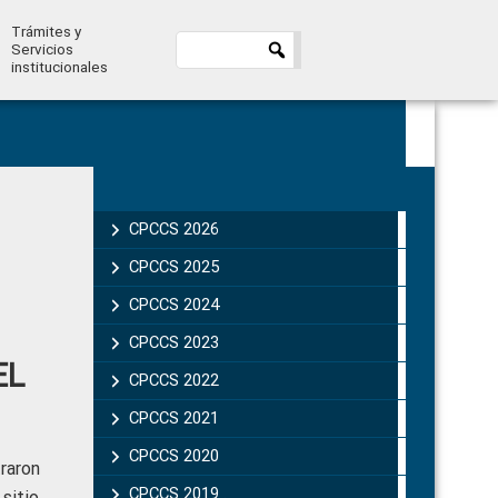
Trámites y
Servicios
institucionales
Primary
Sidebar
CPCCS 2026
CPCCS 2025
CPCCS 2024
CPCCS 2023
EL
CPCCS 2022
CPCCS 2021
CPCCS 2020
raron
CPCCS 2019 .
sitio