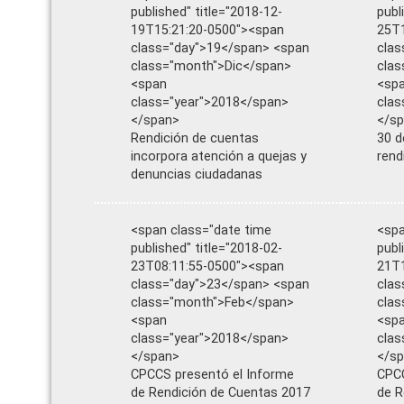
published" title="2018-12-
publ
19T15:21:20-0500"><span
25T1
class="day">19</span> <span
clas
class="month">Dic</span>
clas
<span
<sp
class="year">2018</span>
clas
</span>
</s
Rendición de cuentas
30 d
incorpora atención a quejas y
rend
denuncias ciudadanas
<span class="date time
<spa
published" title="2018-02-
publ
23T08:11:55-0500"><span
21T1
class="day">23</span> <span
clas
class="month">Feb</span>
clas
<span
<sp
class="year">2018</span>
clas
</span>
</s
CPCCS presentó el Informe
CPCC
de Rendición de Cuentas 2017
de R