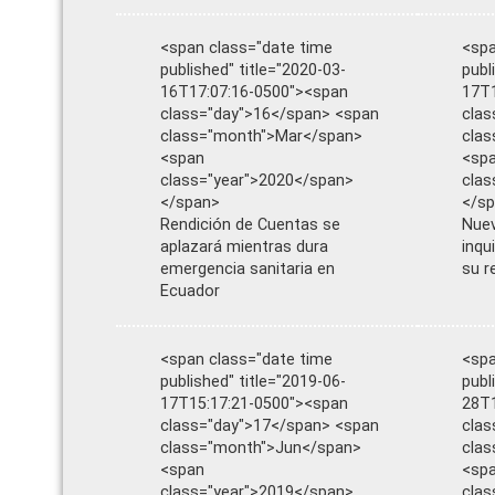
<span class="date time
<spa
published" title="2020-03-
publ
16T17:07:16-0500"><span
17T1
class="day">16</span> <span
clas
class="month">Mar</span>
clas
<span
<sp
class="year">2020</span>
clas
</span>
</s
Rendición de Cuentas se
Nuev
aplazará mientras dura
inqu
emergencia sanitaria en
su r
Ecuador
<span class="date time
<spa
published" title="2019-06-
publ
17T15:17:21-0500"><span
28T1
class="day">17</span> <span
clas
class="month">Jun</span>
clas
<span
<sp
class="year">2019</span>
clas