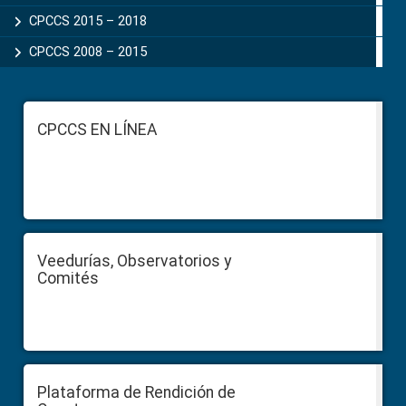
CPCCS 2015 – 2018
CPCCS 2008 – 2015
Footer
CPCCS EN LÍNEA
Veedurías, Observatorios y
Comités
Plataforma de Rendición de