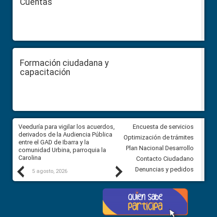
Cuentas
Formación ciudadana y
capacitación
Veeduría para vigilar los acuerdos,
CPCCS convoca a Veeduría
Encuesta de servicios
derivados de la Audiencia Pública
Ciudadana para vigilar el conc
Optimización de trámites
entre el GAD de Ibarra y la
en la Universidad de Cuenca
Plan Nacional Desarrollo
comunidad Urbina, parroquia la
Carolina
Contacto Ciudadano
Previous
Next
Denuncias y pedidos
5 agosto, 2026
5 agosto, 2026