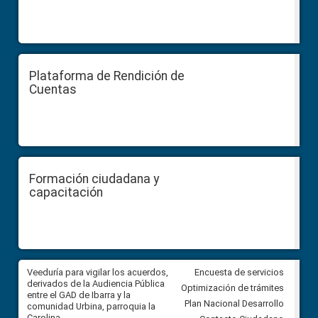
Plataforma de Rendición de
Cuentas
Formación ciudadana y
capacitación
Veeduría para vigilar los acuerdos,
CPCCS convoca a Veeduría
Encuesta de servicios
 a
derivados de la Audiencia Pública
Ciudadana para vigilar el conc
Optimización de trámites
ión
entre el GAD de Ibarra y la
en la Universidad de Cuenca
Plan Nacional Desarrollo
comunidad Urbina, parroquia la
Carolina