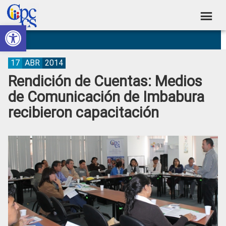
Skip
Skip
Skip
Skip
to
to
to
to
Abrir barra de herramientas
Consejo
primary
main
primary
footer
Construyendo
navigation
content
sidebar
de
Poder
Ciudadano
Participación
17
ABR
2014
Rendición de Cuentas: Medios
Ciudadana
de Comunicación de Imbabura
y
recibieron capacitación
Control
Social