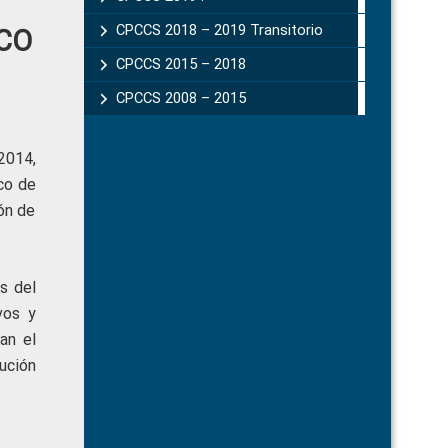
CPCCS 2018 – 2019 Transitorio
CO
CPCCS 2015 – 2018
CPCCS 2008 – 2015
2014,
co de
ón de
s del
vos y
an el
ución