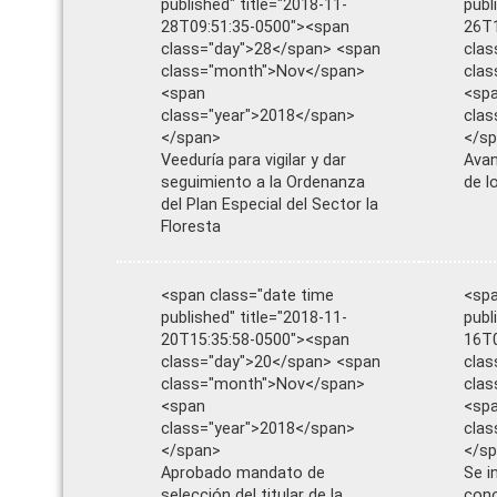
published" title="2018-11-
publ
28T09:51:35-0500"><span
26T1
class="day">28</span> <span
clas
class="month">Nov</span>
cla
<span
<sp
class="year">2018</span>
clas
</span>
</s
Veeduría para vigilar y dar
Avan
seguimiento a la Ordenanza
de l
del Plan Especial del Sector la
Floresta
<span class="date time
<spa
published" title="2018-11-
publ
20T15:35:58-0500"><span
16T0
class="day">20</span> <span
clas
class="month">Nov</span>
cla
<span
<sp
class="year">2018</span>
clas
</span>
</s
Aprobado mandato de
Se i
selección del titular de la
cono