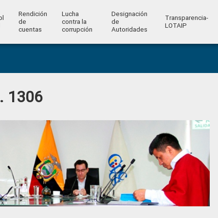
Rendición
Lucha
Designación
ol
Transparencia-
de
contra la
de
l
LOTAIP
cuentas
corrupción
Autoridades
o. 1306