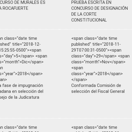
CURSO DE MURALES ES
PRUEBA ESCRITA EN
A ROCAFUERTE
CONCURSO DE DESIGNACIÓN
DE LA CORTE
CONSTITUCIONAL
n class="date time
<span class="date time
ished" title="2018-12-
published" title="2018-11-
5:25:55-0500"><span
29T07:00:31-0500"><span
s="day">5</span> <span
class="day">29</span> <span
s="month">Dic</span>
class="month">Nov</span>
an
<span
s="year">2018</span>
class="year">2018</span>
pan>
</span>
ia fase de impugnación
Conformada Comisión de
adana en selección del
selección del Fiscal General
ejo de la Judicatura
n class="date time
<span class="date time