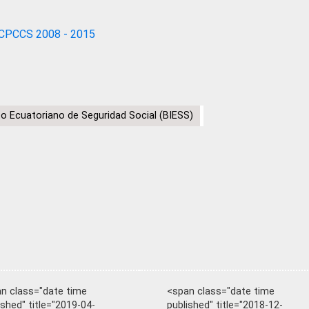
CPCCS 2008 - 2015
to Ecuatoriano de Seguridad Social (BIESS)
n class="date time
<span class="date time
ished" title="2019-04-
published" title="2018-12-