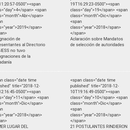
1:20:57-0500"><span
19T16:29:23-0500"><span
s="day">4</span> <span
class="day">19</span> <span
s="month">Abr</span>
class="month">Dic</span>
an
<span
s="year">2019</span>
class="year">2018</span>
pan>
</span>
gnación de
Aclaración sobre Mandatos
esentantes al Directorio
de selección de autoridades
BIESS no tuvo
gnaciones de la
adanía
n class="date time
<span class="date time
ished" title="2018-12-
published" title="2018-12-
2:16:45-0500"><span
10T19:16:49-0500"><span
s="day">11</span> <span
class="day">10</span> <span
s="month">Dic</span>
class="month">Dic</span>
an
<span
s="year">2018</span>
class="year">2018</span>
pan>
</span>
MER LUGAR DEL
21 POSTULANTES RINDIERON