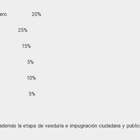
a financiero 20%
SS 25%
res 15%
iudadana 5%
bancaria 10%
ionales 5%
además la etapa de veeduría e impugnación ciudadana y public