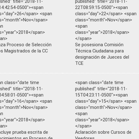
ished" title="2018-11-
published" title="2018-11-
4:42:54-0500"><span
22T08:59:15-0500"><span
s="day">26</span> <span
class="day">22</span> <span
ss="month">Nov</span>
class="month">Nov</span>
an
<span
s="year">2018</span>
class="year">2018</span>
pan>
</span>
za Proceso de Selección
Se posesiona Comisión
os Magistrados de la CC
Técnica Ciudadana para
designación de Jueces del
TCE
n class="date time
<span class="date time
ished" title="2018-11-
published" title="2018-11-
4:58:01-0500"><span
15T04:23:11-0500"><span
s="day">16</span> <span
class="day">15</span> <span
ss="month">Nov</span>
class="month">Nov</span>
an
<span
s="year">2018</span>
class="year">2018</span>
pan>
</span>
ncluye prueba escrita de
Aclaración sobre Cursos de
cimientos en Proceso de
Veedores