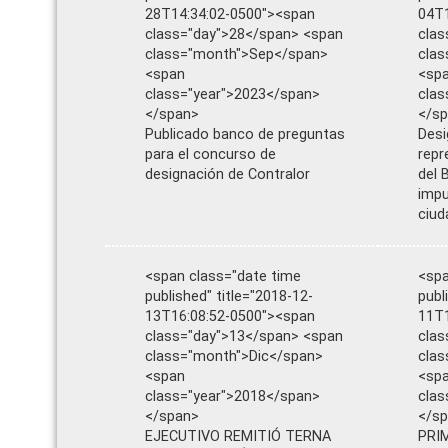
28T14:34:02-0500"><span
04T1
class="day">28</span> <span
clas
class="month">Sep</span>
clas
<span
<sp
class="year">2023</span>
clas
</span>
</s
Publicado banco de preguntas
Desi
para el concurso de
repr
designación de Contralor
del 
impu
ciud
<span class="date time
<spa
published" title="2018-12-
publ
13T16:08:52-0500"><span
11T1
class="day">13</span> <span
clas
class="month">Dic</span>
clas
<span
<sp
class="year">2018</span>
clas
</span>
</s
EJECUTIVO REMITIÓ TERNA
PRI