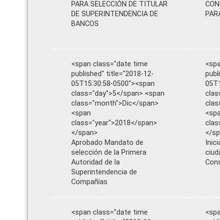
PARA SELECCIÓN DE TITULAR
CON
DE SUPERINTENDENCIA DE
PAR
BANCOS
<span class="date time
<spa
published" title="2018-12-
publ
05T15:30:58-0500"><span
05T1
class="day">5</span> <span
clas
class="month">Dic</span>
clas
<span
<sp
class="year">2018</span>
clas
</span>
</s
Aprobado Mandato de
Inic
selección de la Primera
ciud
Autoridad de la
Cons
Superintendencia de
Compañías
<span class="date time
<spa