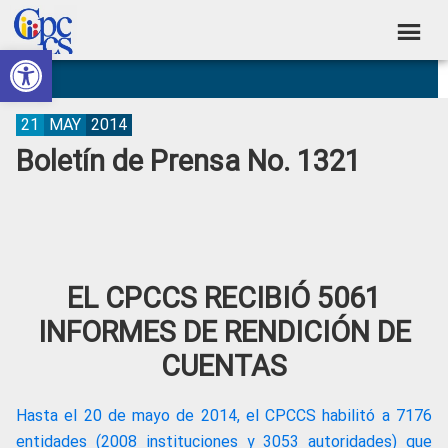
Skip
Skip
Skip
Skip
to
to
to
to
Abrir barra de herramientas
Consejo
primary
main
primary
footer
Construyendo
navigation
content
sidebar
de
Poder
Ciudadano
Participación
21
MAY
2014
Boletín de Prensa No. 1321
Ciudadana
y
Control
Social
EL CPCCS RECIBIÓ 5061
INFORMES DE RENDICIÓN DE
CUENTAS
Hasta el 20 de mayo de 2014, el CPCCS habilitó a 7176
entidades (2008 instituciones y 3053 autoridades) que