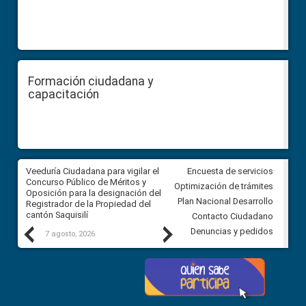
Formación ciudadana y
capacitación
Veeduría Ciudadana para vigilar el
Veeduría Ciudadana para vigila
Encuesta de servicios
Concurso Público de Méritos y
construcción del asfaltado de
Optimización de trámites
Oposición para la designación del
diferentes barrios del sector 
Plan Nacional Desarrollo
Registrador de la Propiedad del
Ballenita del cantón Santa Ele
cantón Saquisilí
Contacto Ciudadano
Previous
Next
Denuncias y pedidos
7 agosto, 2026
7 agosto, 2026