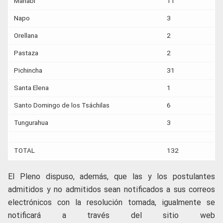
Manabí
11
Napo
3
Orellana
2
Pastaza
2
Pichincha
31
Santa Elena
1
Santo Domingo de los Tsáchilas
6
Tungurahua
3
TOTAL
132
El Pleno dispuso, además, que las y los postulantes
admitidos y no admitidos sean notificados a sus correos
electrónicos con la resolución tomada, igualmente se
notificará a través del sitio web