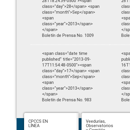
28T18:24:39-0500"><span
26T1
class="day">28</span> <span
clas
class="month">Sep</span>
cla
<span
<sp
class="year">2013</span>
clas
</span>
</s
Boletín de Prensa No. 1009
Bole
<span class="date time
<spa
published" title="2013-09-
publ
17T11:54:48-0500"><span
16T1
class="day">17</span> <span
clas
class="month">Sep</span>
cla
<span
<sp
class="year">2013</span>
clas
</span>
</s
Boletín de Prensa No. 983
Bole
Footer
CPCCS EN
Veedurías,
LÍNEA
Observatorios