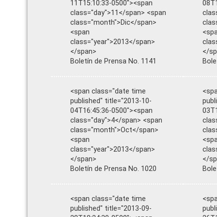
11T15:10:33-0500"><span
08T1
class="day">11</span> <span
clas
class="month">Dic</span>
cla
<span
<sp
class="year">2013</span>
clas
</span>
</s
Boletín de Prensa No. 1141
Bole
<span class="date time
<spa
published" title="2013-10-
publ
04T16:45:36-0500"><span
03T1
class="day">4</span> <span
clas
class="month">Oct</span>
cla
<span
<sp
class="year">2013</span>
clas
</span>
</s
Boletín de Prensa No. 1020
Bole
<span class="date time
<spa
published" title="2013-09-
publ