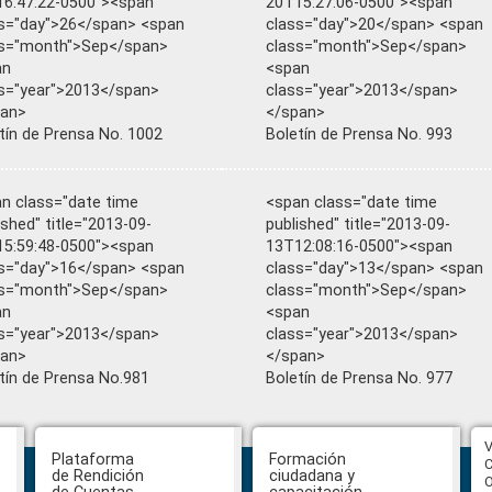
6:47:22-0500"><span
20T15:27:06-0500"><span
s="day">26</span> <span
class="day">20</span> <span
ss="month">Sep</span>
class="month">Sep</span>
an
<span
s="year">2013</span>
class="year">2013</span>
pan>
</span>
tín de Prensa No. 1002
Boletín de Prensa No. 993
n class="date time
<span class="date time
ished" title="2013-09-
published" title="2013-09-
5:59:48-0500"><span
13T12:08:16-0500"><span
s="day">16</span> <span
class="day">13</span> <span
ss="month">Sep</span>
class="month">Sep</span>
an
<span
s="year">2013</span>
class="year">2013</span>
pan>
</span>
tín de Prensa No.981
Boletín de Prensa No. 977
CPCCS aprueba convocatoria a
V
Plataforma
Formación
Veeduría para designación de la
C
de Rendición
ciudadana y
autoridad de la SOT
O