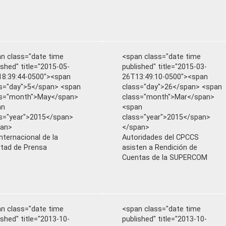
n class="date time
<span class="date time
ished" title="2015-05-
published" title="2015-03-
8:39:44-0500"><span
26T13:49:10-0500"><span
s="day">5</span> <span
class="day">26</span> <span
ss="month">May</span>
class="month">Mar</span>
an
<span
s="year">2015</span>
class="year">2015</span>
pan>
</span>
Internacional de la
Autoridades del CPCCS
rtad de Prensa
asisten a Rendición de
Cuentas de la SUPERCOM
n class="date time
<span class="date time
ished" title="2013-10-
published" title="2013-10-