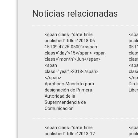
Noticias relacionadas
<span class="date time
<spa
published" title="2018-06-
publ
15T09:47:26-0500"><span
05T1
class="day">15</span> <span
clas
class="month">Jun</span>
cla
<span
<sp
class="year">2018</span>
clas
</span>
</s
Aprobado Mandato para
Dia 
designación de Primera
Libe
Autoridad de la
Superintendencia de
Comunicación
<span class="date time
<spa
published" title="2013-12-
publ