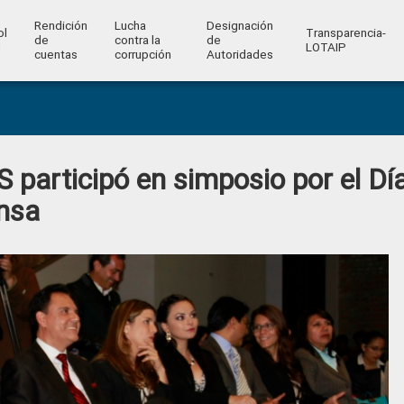
Rendición
Lucha
Designación
ol
Transparencia-
de
contra la
de
l
LOTAIP
cuentas
corrupción
Autoridades
 participó en simposio por el Dí
ensa