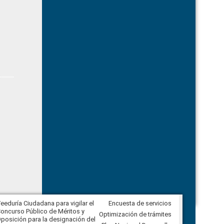
eeduría Ciudadana para vigilar el
Encuesta de servicios
Veeduría Ciudadana para vigilar la
oncurso Público de Méritos y
construcción del asfaltado de
Optimización de trámites
posición para la designación del
diferentes barrios del sector de