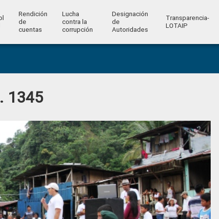
Rendición
Lucha
Designación
ol
Transparencia-
de
contra la
de
l
LOTAIP
cuentas
corrupción
Autoridades
o. 1345