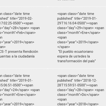
n class="date time
<span class="date time
ished" title="2019-02-
published" title="2019-01-
7:02:25-0500"><span
29T16:16:04-0500"><span
s="day">28</span> <span
class="day">29</span> <span
s="month">Feb</span>
class="month">Ene</span>
an
<span
s="year">2019</span>
class="year">2019</span>
pan>
</span>
S-T presenta Rendición
“El pueblo ecuatoriano
uentas a la ciudadanía
espera de ustedes la
transformación del país”
n class="date time
<span class="date time
ished" title="2019-01-
published" title="2018-12-
5:06:51-0500"><span
28T15:59:51-0500"><span
s="day">24</span> <span
class="day">28</span> <span
ss="month">Ene</span>
class="month">Dic</span>
an
<span
s="year">2019</span>
class="year">2018</span>