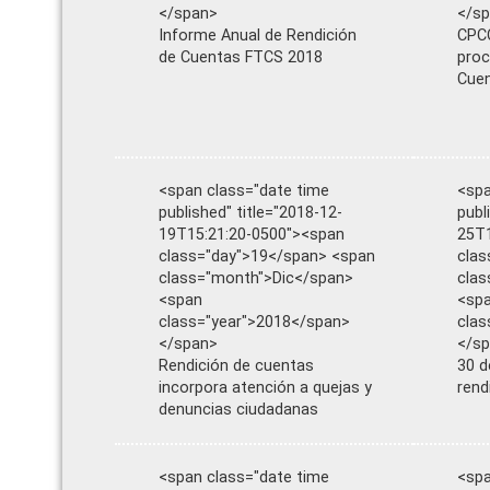
</span>
</s
Informe Anual de Rendición
CPCC
de Cuentas FTCS 2018
proc
Cue
<span class="date time
<spa
published" title="2018-12-
publ
19T15:21:20-0500"><span
25T1
class="day">19</span> <span
clas
class="month">Dic</span>
clas
<span
<sp
class="year">2018</span>
clas
</span>
</s
Rendición de cuentas
30 d
incorpora atención a quejas y
rend
denuncias ciudadanas
<span class="date time
<spa