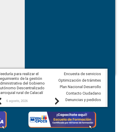
eeduría para realizar el
Encuesta de servicios
Veeduría para vigilar los acuerdos,
eguimiento de la gestión
derivados de la Audiencia Pública
Optimización de trámites
dministrativa del Gobierno
entre el GAD de Ibarra y la
Plan Nacional Desarrollo
utónomo Descentralizado
comunidad Urbina, parroquia la
arroquial rural de Calacalí
Carolina
Contacto Ciudadano
Previous
Next
Denuncias y pedidos
6 agosto, 2026
5 agosto, 2026