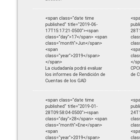
<span class="date time
<spa
published" title="2019-06-
publ
17T15:17:21-0500"><span
28T1
class="day">17</span> <span
clas
class="month">Jun</span>
clas
<span
<sp
class="year">2019</span>
clas
</span>
</s
La ciudadanía podrá evaluar
CPCC
los informes de Rendición de
de C
Cuentas de los GAD
<span class="date time
<spa
published" title="2019-01-
publ
28T09:58:04-0500"><span
24T1
class="day">28</span> <span
clas
class="month">Ene</span>
cla
<span
<sp
class="year">2019</span>
clas