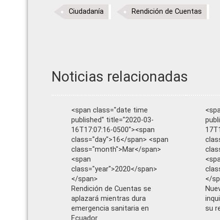
Ciudadanía
Rendición de Cuentas
Noticias relacionadas
<span class="date time
<spa
published" title="2020-03-
publ
16T17:07:16-0500"><span
17T1
class="day">16</span> <span
clas
class="month">Mar</span>
clas
<span
<sp
class="year">2020</span>
clas
</span>
</s
Rendición de Cuentas se
Nuev
aplazará mientras dura
inqu
emergencia sanitaria en
su r
Ecuador