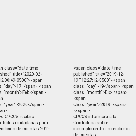
n class="date time
<span class="date time
ished" title="2020-02-
published" title="2019-12-
2:00:49-0500"><span
19T12:27:12-0500"><span
s="day">17</span> <span
class="day">19</span> <span
s="month">Feb</span>
class="month">Dic</span>
an
<span
s="year">2020</span>
class="year">2019</span>
pan>
</span>
o CPCCS recibirá
CPCCS informará a la
ietudes ciudadanas para
Contraloría sobre
endición de cuentas 2019
incumplimiento en rendición
de cuentas