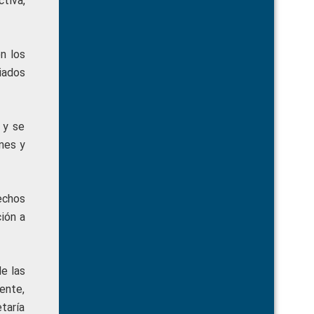
tiva,
n los
iados
 y se
anes y
echos
ción a
e las
ente,
taría