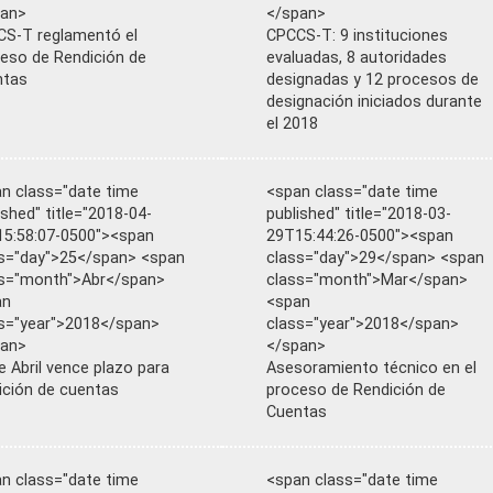
pan>
</span>
S-T reglamentó el
CPCCS-T: 9 instituciones
eso de Rendición de
evaluadas, 8 autoridades
ntas
designadas y 12 procesos de
designación iniciados durante
el 2018
n class="date time
<span class="date time
ished" title="2018-04-
published" title="2018-03-
5:58:07-0500"><span
29T15:44:26-0500"><span
s="day">25</span> <span
class="day">29</span> <span
s="month">Abr</span>
class="month">Mar</span>
an
<span
s="year">2018</span>
class="year">2018</span>
pan>
</span>
e Abril vence plazo para
Asesoramiento técnico en el
ición de cuentas
proceso de Rendición de
Cuentas
n class="date time
<span class="date time