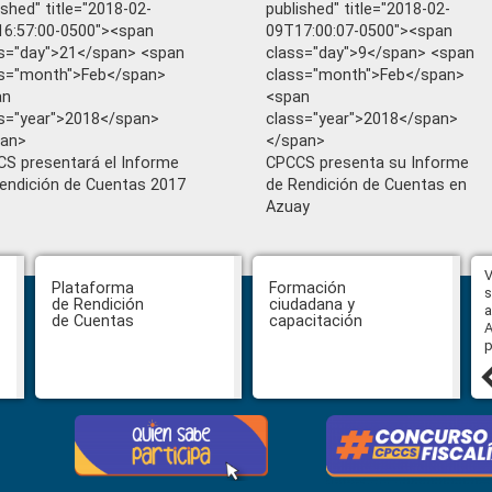
ished" title="2018-02-
published" title="2018-02-
6:57:00-0500"><span
09T17:00:07-0500"><span
s="day">21</span> <span
class="day">9</span> <span
s="month">Feb</span>
class="month">Feb</span>
an
<span
s="year">2018</span>
class="year">2018</span>
pan>
</span>
S presentará el Informe
CPCCS presenta su Informe
endición de Cuentas 2017
de Rendición de Cuentas en
Azuay
Hasta el 31 de julio se podrán
V
Plataforma
Formación
presentar impugnaciones en
s
de Rendición
ciudadana y
contra de los postulantes al
a
de Cuentas
capacitación
concurso para designar Fiscal
A
General
p
27 julio, 2026