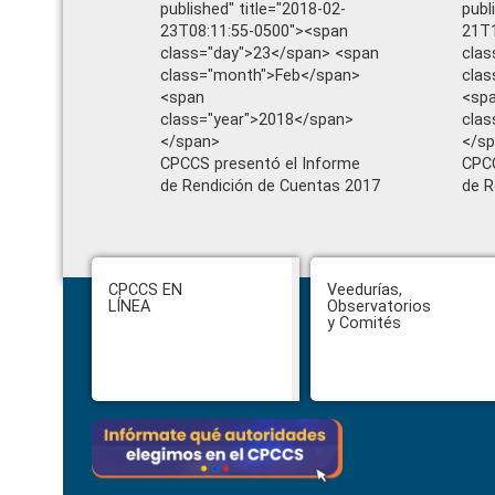
published" title="2018-02-
publ
23T08:11:55-0500"><span
21T1
class="day">23</span> <span
clas
class="month">Feb</span>
clas
<span
<sp
class="year">2018</span>
clas
</span>
</s
CPCCS presentó el Informe
CPCC
de Rendición de Cuentas 2017
de R
Footer
CPCCS EN
Veedurías,
LÍNEA
Observatorios
y Comités