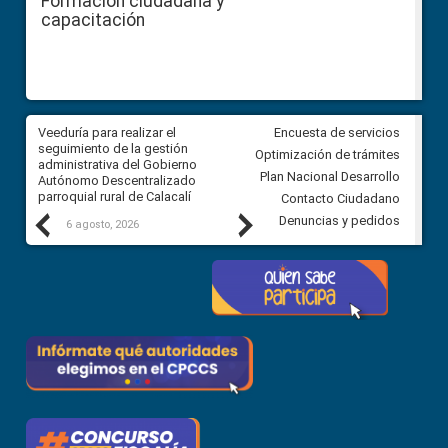
Formación ciudadana y
capacitación
Veeduría para realizar el
Veeduría para vigilar los acue
Encuesta de servicios
ra
seguimiento de la gestión
derivados de la Audiencia Púb
Optimización de trámites
ara
administrativa del Gobierno
entre el GAD de Ibarra y la
Plan Nacional Desarrollo
Autónomo Descentralizado
comunidad Urbina, parroquia l
parroquial rural de Calacalí
Carolina
Contacto Ciudadano
Previous
Next
Denuncias y pedidos
6 agosto, 2026
5 agosto, 2026