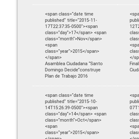
<span class="date time
<spa
published" title="2015-11-
publ
17T22:37:35-0500"><span
12T2
class="day">17</span> <span
clas
class="month">Nov</span>
cla
<span
<sp
class="year">2015</span>
clas
</span>
</s
Asamblea Ciudadana “Santo
Fina
Domingo Decide”construye
Ciud
Plan de Trabajo 2016
<span class="date time
<spa
published" title="2015-10-
publ
14T15:26:39-0500"><span
07T1
class="day">14</span> <span
clas
class="month">Oct</span>
cla
<span
<sp
class="year">2015</span>
clas
</span>
</s