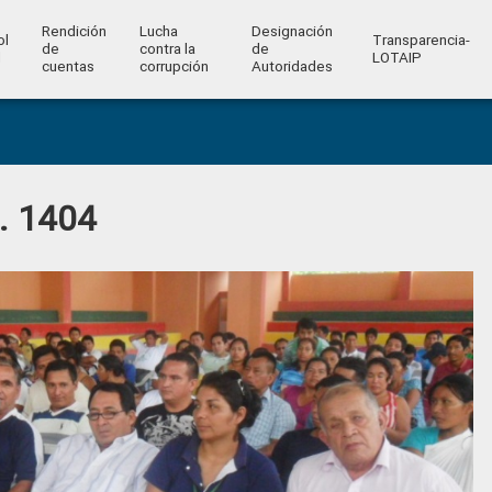
Rendición
Lucha
Designación
ol
Transparencia-
de
contra la
de
l
LOTAIP
cuentas
corrupción
Autoridades
o. 1404