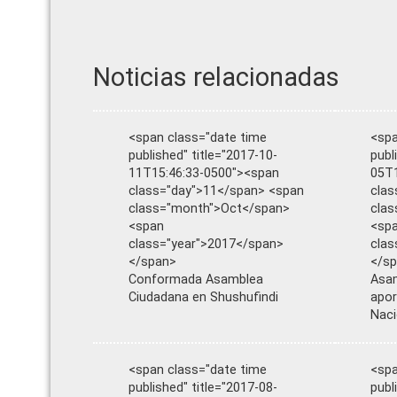
Noticias relacionadas
<span class="date time
<spa
published" title="2017-10-
publ
11T15:46:33-0500"><span
05T1
class="day">11</span> <span
clas
class="month">Oct</span>
cla
<span
<sp
class="year">2017</span>
clas
</span>
</s
Conformada Asamblea
Asam
Ciudadana en Shushufindi
apor
Naci
<span class="date time
<spa
published" title="2017-08-
publ