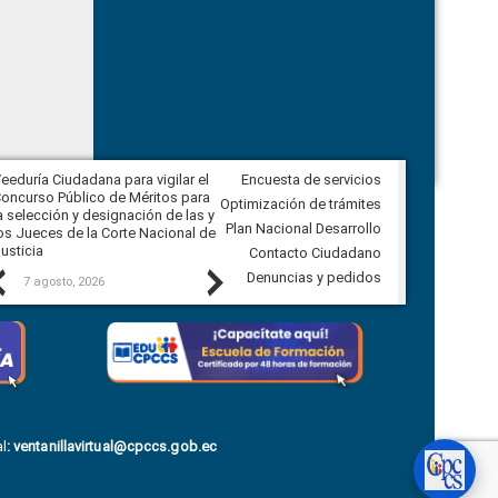
eeduría Ciudadana para vigilar el
Encuesta de servicios
Veeduría para realizar el
oncurso Público de Méritos para
seguimiento de la gestión
Optimización de trámites
a selección y designación de las y
administrativa del Gobierno
Plan Nacional Desarrollo
os Jueces de la Corte Nacional de
Autónomo Descentralizado
usticia
parroquial rural de Calacalí
Contacto Ciudadano
Previous
Next
Denuncias y pedidos
7 agosto, 2026
6 agosto, 2026
l
:
ventanillavirtual@cpccs.gob.ec