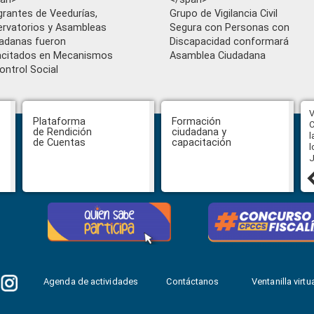
grantes de Veedurías,
Grupo de Vigilancia Civil
rvatorios y Asambleas
Segura con Personas con
adanas fueron
Discapacidad conformará
acitados en Mecanismos
Asamblea Ciudadana
ontrol Social
Función de Transparencia aprueba
V
Plataforma
Formación
nuevos instrumentos
C
de Rendición
ciudadana y
anticorrupción en Santo Domingo y
l
de Cuentas
capacitación
anuncia convocatoria para su
l
revista académica
J
30 julio, 2026
Agenda de actividades
Contáctanos
Ventanilla virtua