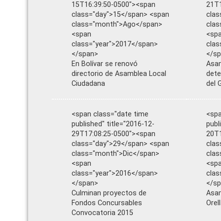
15T16:39:50-0500"><span
21T1
class="day">15</span> <span
clas
class="month">Ago</span>
clas
<span
<sp
class="year">2017</span>
clas
</span>
</s
En Bolívar se renovó
Asam
directorio de Asamblea Local
dete
Ciudadana
del 
<span class="date time
<spa
published" title="2016-12-
publ
29T17:08:25-0500"><span
20T1
class="day">29</span> <span
clas
class="month">Dic</span>
cla
<span
<sp
class="year">2016</span>
clas
</span>
</s
Culminan proyectos de
Asam
Fondos Concursables
Orel
Convocatoria 2015