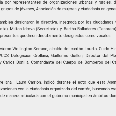
a por representantes de organizaciones urbanas y rurales, 
 grupos de jóvenes, Asociación de mujeres y ciudadanía en gener
samblea designaron la directiva, integrada por los ciudadanos 
te); Milton Idrovo (Secretario); y, Bertha Balladares (Tesorera
s presentes quedaron directamente designados como vocales.
vieron Wellington Serrano, alcalde del cantón Loreto; Guido Hid
PCCS Delegación Orellana; Guillermo Guillen, Director del Pl
D y Carlos Bonilla, Comandante del Cuerpo de Bomberos del C
rellana, Laura Carrión, indicó durante el acto que esta Asa
izaciones con la ciudadanía organizada del cantón, buscando cre
r de manera articulada con el gobierno municipal en ámbitos don