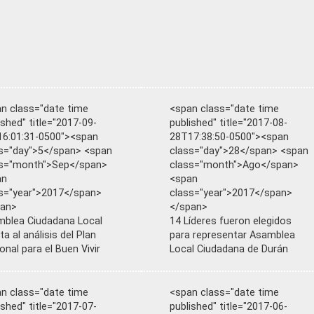
n class="date time
<span class="date time
ished" title="2017-09-
published" title="2017-08-
6:01:31-0500"><span
28T17:38:50-0500"><span
s="day">5</span> <span
class="day">28</span> <span
ss="month">Sep</span>
class="month">Ago</span>
an
<span
s="year">2017</span>
class="year">2017</span>
pan>
</span>
blea Ciudadana Local
14 Líderes fueron elegidos
ta al análisis del Plan
para representar Asamblea
onal para el Buen Vivir
Local Ciudadana de Durán
n class="date time
<span class="date time
ished" title="2017-07-
published" title="2017-06-