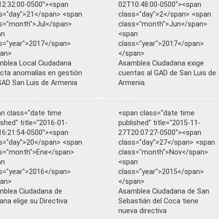
2:32:00-0500"><span
02T10:48:00-0500"><span
s="day">21</span> <span
class="day">2</span> <span
s="month">Jul</span>
class="month">Jun</span>
an
<span
s="year">2017</span>
class="year">2017</span>
pan>
</span>
blea Local Ciudadana
Asamblea Ciudadana exige
cta anomalías en gestión
cuentas al GAD de San Luis de
GAD San Luis de Armenia
Armenia
n class="date time
<span class="date time
ished" title="2016-01-
published" title="2015-11-
6:21:54-0500"><span
27T20:07:27-0500"><span
s="day">20</span> <span
class="day">27</span> <span
ss="month">Ene</span>
class="month">Nov</span>
an
<span
s="year">2016</span>
class="year">2015</span>
pan>
</span>
blea Ciudadana de
Asamblea Ciudadana de San
lana elige su Directiva
Sebastián del Coca tiene
nueva directiva