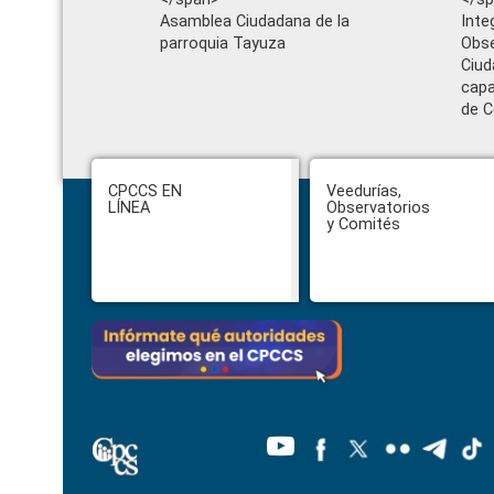
Asamblea Ciudadana de la
Inte
parroquia Tayuza
Obse
Ciud
cap
de C
Footer
CPCCS EN
Veedurías,
LÍNEA
Observatorios
y Comités