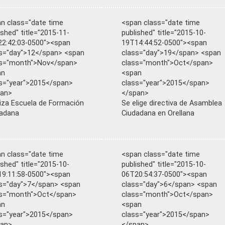
n class="date time
<span class="date time
ished" title="2015-11-
published" title="2015-10-
2:42:03-0500"><span
19T14:44:52-0500"><span
s="day">12</span> <span
class="day">19</span> <span
ss="month">Nov</span>
class="month">Oct</span>
an
<span
s="year">2015</span>
class="year">2015</span>
pan>
</span>
liza Escuela de Formación
Se elige directiva de Asamblea
adana
Ciudadana en Orellana
n class="date time
<span class="date time
ished" title="2015-10-
published" title="2015-10-
9:11:58-0500"><span
06T20:54:37-0500"><span
s="day">7</span> <span
class="day">6</span> <span
ss="month">Oct</span>
class="month">Oct</span>
an
<span
s="year">2015</span>
class="year">2015</span>
pan>
</span>