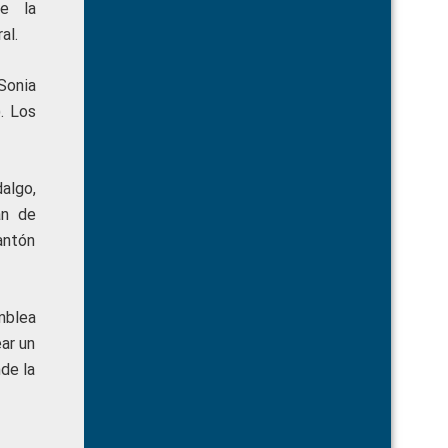
de la
al.
Sonia
). Los
algo,
an de
antón
mblea
ar un
de la