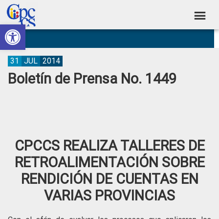
Skip
Skip
Skip
Skip
to
to
to
to
Abrir barra de herramientas
Consejo
primary
main
primary
footer
Construyendo
navigation
content
sidebar
de
Poder
Ciudadano
Participación
31
JUL
2014
Boletín de Prensa No. 1449
Ciudadana
y
Control
Social
CPCCS REALIZA TALLERES DE
RETROALIMENTACIÓN SOBRE
RENDICIÓN DE CUENTAS EN
VARIAS PROVINCIAS