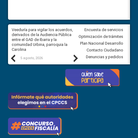
Veeduría para vigilar los acuerdos,
CPCCS convoca a Veeduría
Encuesta de servicios
 a
derivados de la Audiencia Pública
Ciudadana para vigilar el conc
Optimización de trámites
ión
entre el GAD de Ibarra y la
en la Universidad de Cuenca
Plan Nacional Desarrollo
comunidad Urbina, parroquia la
Carolina
Contacto Ciudadano
Previous
Next
Denuncias y pedidos
5 agosto, 2026
5 agosto, 2026