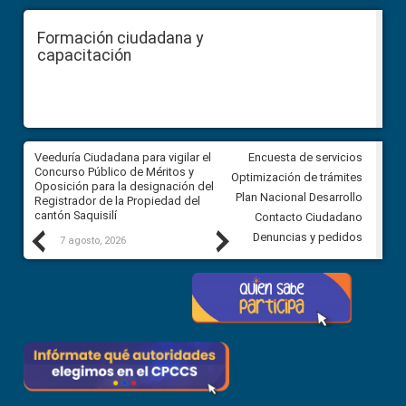
Formación ciudadana y
capacitación
Veeduría Ciudadana para vigilar el
Veeduría Ciudadana para vigila
Encuesta de servicios
Concurso Público de Méritos y
construcción del asfaltado de
Optimización de trámites
Oposición para la designación del
diferentes barrios del sector 
Plan Nacional Desarrollo
Registrador de la Propiedad del
Ballenita del cantón Santa Ele
cantón Saquisilí
Contacto Ciudadano
Previous
Next
Denuncias y pedidos
7 agosto, 2026
7 agosto, 2026