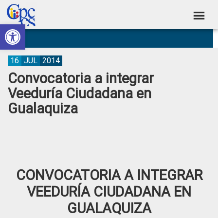
Skip
Skip
Skip
Skip
to
to
to
to
Abrir barra de herramientas
Consejo
primary
main
primary
footer
Construyendo
navigation
content
sidebar
de
Poder
Ciudadano
Participación
16
JUL
2014
Convocatoria a integrar
Ciudadana
Veeduría Ciudadana en
y
Gualaquiza
Control
Social
CONVOCATORIA A INTEGRAR
VEEDURÍA CIUDADANA EN
GUALAQUIZA