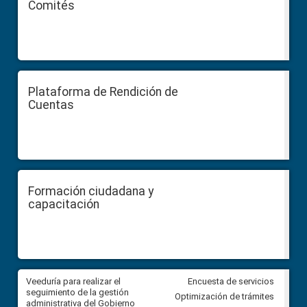
Comités
Plataforma de Rendición de
Cuentas
Formación ciudadana y
capacitación
Veeduría para realizar el
Veeduría para vigilar los acue
Encuesta de servicios
ra
seguimiento de la gestión
derivados de la Audiencia Púb
Optimización de trámites
ara
administrativa del Gobierno
entre el GAD de Ibarra y la