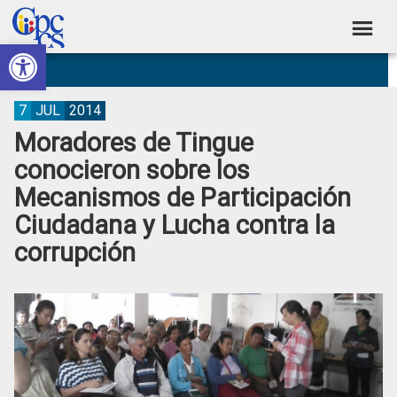
Skip
Skip
Skip
Skip
to
to
to
to
Abrir barra de herramientas
Consejo
primary
main
primary
footer
Construyendo
navigation
content
sidebar
de
Poder
Ciudadano
Participación
7
JUL
2014
Moradores de Tingue
Ciudadana
conocieron sobre los
y
Mecanismos de Participación
Control
Ciudadana y Lucha contra la
Social
corrupción