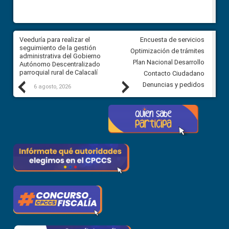
Veeduría para realizar el
Veeduría para vigilar los acue
Encuesta de servicios
ra
seguimiento de la gestión
derivados de la Audiencia Púb
Optimización de trámites
ara
administrativa del Gobierno
entre el GAD de Ibarra y la
Plan Nacional Desarrollo
Autónomo Descentralizado
comunidad Urbina, parroquia l
parroquial rural de Calacalí
Carolina
Contacto Ciudadano
Previous
Next
Denuncias y pedidos
6 agosto, 2026
5 agosto, 2026