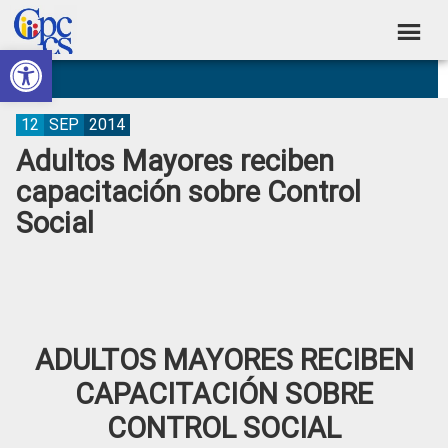
Skip
Skip
Skip
Skip
to
to
to
to
Abrir barra de herramientas
Consejo
primary
main
primary
footer
Construyendo
navigation
content
sidebar
de
Poder
Ciudadano
Participación
12
SEP
2014
Adultos Mayores reciben
Ciudadana
capacitación sobre Control
y
Social
Control
Social
ADULTOS MAYORES RECIBEN
CAPACITACIÓN SOBRE
CONTROL SOCIAL