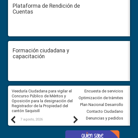
Plataforma de Rendición de
Cuentas
Formación ciudadana y
capacitación
Veeduría Ciudadana para vigilar el
Veeduría Ciudadana para vigila
Encuesta de servicios
Concurso Público de Méritos y
construcción del asfaltado de
Optimización de trámites
Oposición para la designación del
diferentes barrios del sector 
Plan Nacional Desarrollo
Registrador de la Propiedad del
Ballenita del cantón Santa Ele
cantón Saquisilí
Contacto Ciudadano
Previous
Next
Denuncias y pedidos
7 agosto, 2026
7 agosto, 2026