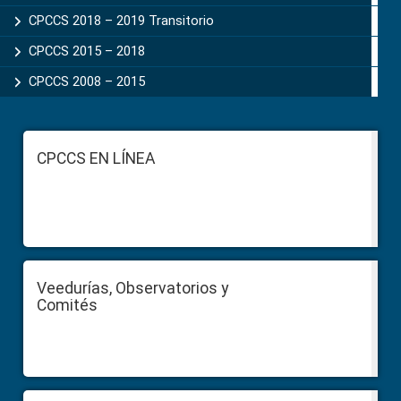
CPCCS 2018 – 2019 Transitorio
CPCCS 2015 – 2018
CPCCS 2008 – 2015
Footer
CPCCS EN LÍNEA
Veedurías, Observatorios y
Comités