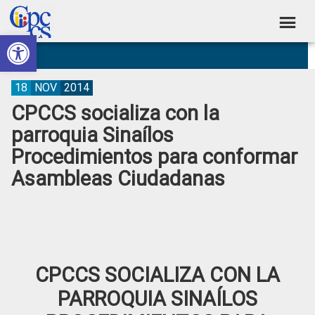
Skip
Skip
Skip
Skip
to
to
to
to
Abrir barra de herramientas
Consejo
primary
main
primary
footer
Construyendo
navigation
content
sidebar
de
Poder
Ciudadano
Participación
18
NOV
2014
CPCCS socializa con la
Ciudadana
parroquia Sinaílos
y
Procedimientos para conformar
Control
Asambleas Ciudadanas
Social
CPCCS SOCIALIZA CON LA
PARROQUIA SINAÍLOS