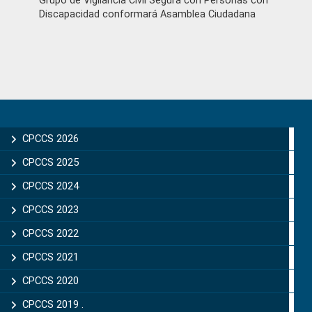
Grupo de Vigilancia Civil Segura con Personas con
Discapacidad conformará Asamblea Ciudadana
Primary
Sidebar
CPCCS 2026
CPCCS 2025
CPCCS 2024
CPCCS 2023
CPCCS 2022
CPCCS 2021
CPCCS 2020
CPCCS 2019 .