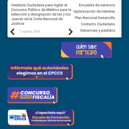
a
Veeduría Ciudadana para vigilar el
Veeduría para realizar el
Encuesta de servicios
ón
Concurso Público de Méritos para la
seguimiento de la gestión
Optimización de trámites
selección y designación de las y los
administrativa del Gobierno
Plan Nacional Desarrollo
Jueces de la Corte Nacional de
Autónomo Descentralizado
Justicia
parroquial rural de Calacalí
Contacto Ciudadano
Previous
Next
Denuncias y pedidos
7 agosto, 2026
6 agosto, 2026