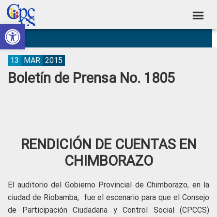
Skip
Skip
Skip
Skip
to
to
to
to
Abrir barra de herramientas
Consejo
primary
main
primary
footer
Construyendo
navigation
content
sidebar
de
Poder
Ciudadano
Participación
13
MAR
2015
Boletín de Prensa No. 1805
Ciudadana
y
Control
Social
RENDICIÓN DE CUENTAS EN
CHIMBORAZO
El auditorio del Gobierno Provincial de Chimborazo, en la
ciudad de Riobamba, fue el escenario para que el Consejo
de Participación Ciudadana y Control Social (CPCCS)