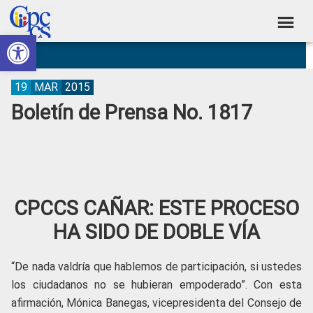
Skip
Skip
Skip
Skip
to
to
to
to
Abrir barra de herramientas
Consejo
primary
main
primary
footer
Construyendo
navigation
content
sidebar
de
Poder
Ciudadano
Participación
19
MAR
2015
Boletín de Prensa No. 1817
Ciudadana
y
Control
Social
CPCCS CAÑAR: ESTE PROCESO
HA SIDO DE DOBLE VÍA
“De nada valdría que hablemos de participación, si ustedes
los ciudadanos no se hubieran empoderado”. Con esta
afirmación, Mónica Banegas, vicepresidenta del Consejo de