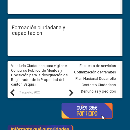
Formación ciudadana y
capacitación
Veeduría Ciudadana para vigilar el
Veeduría Ciudadana para vigila
Encuesta de servicios
Concurso Público de Méritos y
construcción del asfaltado de
Optimización de trámites
Oposición para la designación del
diferentes barrios del sector 
Plan Nacional Desarrollo
Registrador de la Propiedad del
Ballenita del cantón Santa Ele
cantón Saquisilí
Contacto Ciudadano
Previous
Next
Denuncias y pedidos
7 agosto, 2026
7 agosto, 2026