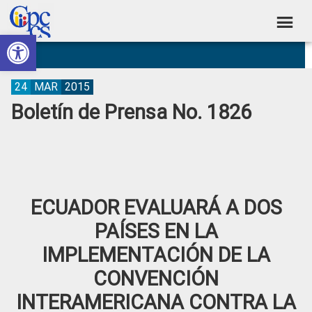
Skip
Skip
Skip
Skip
to
to
to
to
Abrir barra de herramientas
Consejo
primary
main
primary
footer
Construyendo
navigation
content
sidebar
de
Poder
Ciudadano
Participación
24
MAR
2015
Boletín de Prensa No. 1826
Ciudadana
y
Control
Social
ECUADOR EVALUARÁ A DOS
PAÍSES EN LA
IMPLEMENTACIÓN DE LA
CONVENCIÓN
INTERAMERICANA CONTRA LA