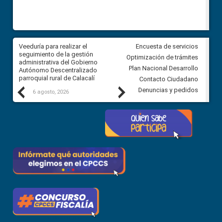
Veeduría para realizar el
Veeduría para vigilar los acue
Encuesta de servicios
ra
seguimiento de la gestión
derivados de la Audiencia Púb
Optimización de trámites
ara
administrativa del Gobierno
entre el GAD de Ibarra y la
Plan Nacional Desarrollo
Autónomo Descentralizado
comunidad Urbina, parroquia l
parroquial rural de Calacalí
Carolina
Contacto Ciudadano
Previous
Next
Denuncias y pedidos
6 agosto, 2026
5 agosto, 2026