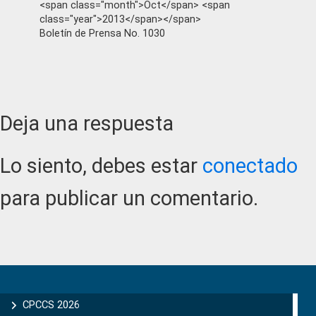
<span class="month">Oct</span> <span
class="year">2013</span></span>
Boletín de Prensa No. 1030
Reader
Deja una respuesta
Interactions
Lo siento, debes estar
conectado
para publicar un comentario.
Primary
Sidebar
CPCCS 2026