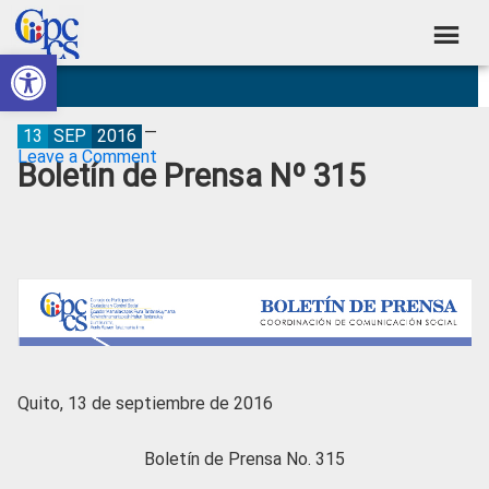
Skip
Skip
Skip
Skip
to
to
to
to
Abrir barra de herramientas
Consejo
primary
main
primary
footer
Construyendo
navigation
content
sidebar
de
Poder
Ciudadano
Participación
13
SEP
2016
Leave a Comment
Boletín de Prensa Nº 315
Ciudadana
y
Control
Social
Quito, 13 de septiembre de 2016
Boletín de Prensa No. 315