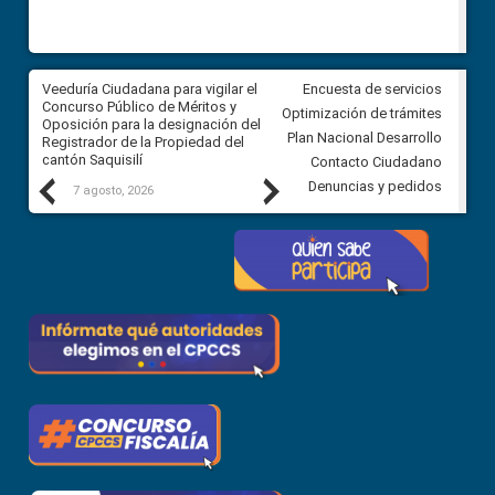
Veeduría Ciudadana para vigilar el
Veeduría Ciudadana para vigila
Encuesta de servicios
Concurso Público de Méritos y
construcción del asfaltado de
Optimización de trámites
Oposición para la designación del
diferentes barrios del sector 
Plan Nacional Desarrollo
Registrador de la Propiedad del
Ballenita del cantón Santa Ele
cantón Saquisilí
Contacto Ciudadano
Previous
Next
Denuncias y pedidos
7 agosto, 2026
7 agosto, 2026