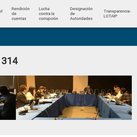
Rendición
Lucha
Designación
ol
Transparencia-
de
contra la
de
l
LOTAIP
cuentas
corrupción
Autoridades
 314