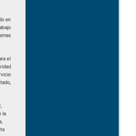
ido en
rabajo
temas
ra el
ridad
vicio
tado,
,
 la
a,
ita