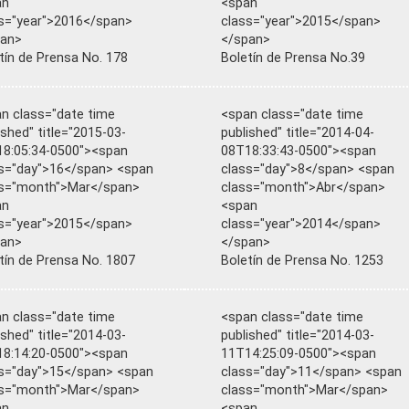
an
<span
s="year">2016</span>
class="year">2015</span>
pan>
</span>
tín de Prensa No. 178
Boletín de Prensa No.39
n class="date time
<span class="date time
ished" title="2015-03-
published" title="2014-04-
8:05:34-0500"><span
08T18:33:43-0500"><span
s="day">16</span> <span
class="day">8</span> <span
ss="month">Mar</span>
class="month">Abr</span>
an
<span
s="year">2015</span>
class="year">2014</span>
pan>
</span>
tín de Prensa No. 1807
Boletín de Prensa No. 1253
n class="date time
<span class="date time
ished" title="2014-03-
published" title="2014-03-
8:14:20-0500"><span
11T14:25:09-0500"><span
s="day">15</span> <span
class="day">11</span> <span
ss="month">Mar</span>
class="month">Mar</span>
an
<span