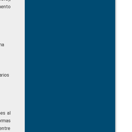
mento
ma
arios
es al
ormas
entre