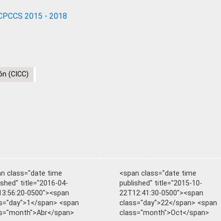
CPCCS 2015 - 2018
ón (CICC)
n class="date time
<span class="date time
ished" title="2016-04-
published" title="2015-10-
3:56:20-0500"><span
22T12:41:30-0500"><span
s="day">1</span> <span
class="day">22</span> <span
s="month">Abr</span>
class="month">Oct</span>