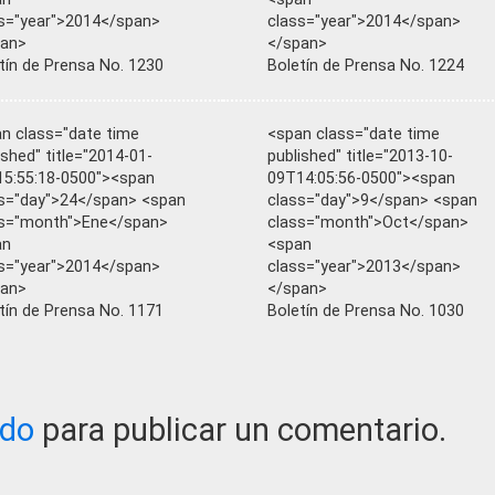
s="year">2014</span>
class="year">2014</span>
pan>
</span>
tín de Prensa No. 1230
Boletín de Prensa No. 1224
n class="date time
<span class="date time
ished" title="2014-01-
published" title="2013-10-
5:55:18-0500"><span
09T14:05:56-0500"><span
s="day">24</span> <span
class="day">9</span> <span
ss="month">Ene</span>
class="month">Oct</span>
an
<span
s="year">2014</span>
class="year">2013</span>
pan>
</span>
tín de Prensa No. 1171
Boletín de Prensa No. 1030
ado
para publicar un comentario.