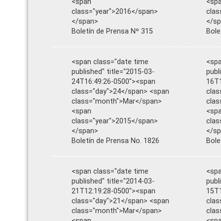
<span
<sp
class="year">2016</span>
clas
</span>
</s
Boletín de Prensa Nº 315
Bole
<span class="date time
<spa
published" title="2015-03-
publ
24T16:49:26-0500"><span
16T1
class="day">24</span> <span
clas
class="month">Mar</span>
cla
<span
<sp
class="year">2015</span>
clas
</span>
</s
Boletín de Prensa No. 1826
Bole
<span class="date time
<spa
published" title="2014-03-
publ
21T12:19:28-0500"><span
15T1
class="day">21</span> <span
clas
class="month">Mar</span>
cla
<span
<sp