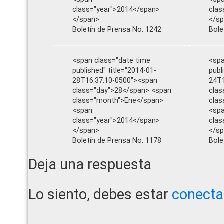
class="year">2014</span>
clas
</span>
</s
Boletín de Prensa No. 1242
Bole
<span class="date time
<spa
published" title="2014-01-
publ
28T16:37:10-0500"><span
24T1
class="day">28</span> <span
clas
class="month">Ene</span>
cla
<span
<sp
class="year">2014</span>
clas
</span>
</s
Boletín de Prensa No. 1178
Bole
Reader
Deja una respuesta
Interactions
Lo siento, debes estar
conect