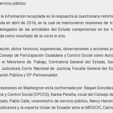
ervicio público.
 la información recopilada en la respuesta al cuestionario remit
lada en abril de 2016, en la cual se mantuvieron reuniones de t
s delegados de las entidades del Estado competentes en los 
da como resultado de la visita in situ.
ación, datos técnicos, sugerencias, observaciones y acciones pa
onsejo de Participación Ciudadana y Control Social como Auto
l Ministerio de Trabajo, Contraloría General del Estado, Ser
Judicatura, Corte Nacional de Justicia, Fiscalía General del Es
ración Pública y EP-Petroecuador.
s reuniones en Washington está conformada por: Raquel González
a y Control Social (CPCCS), Karina Peralta, vocal del Consejo de
tado, Pablo Calle, viceministro de servicio público, Nancy Herrer
dicatura y la experta titular de Ecuador ante el MESICIC, Carm