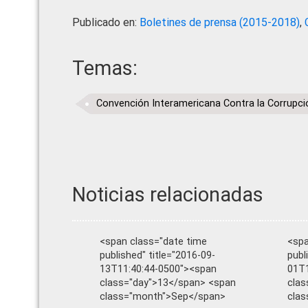
Publicado en:
Boletines de prensa (2015-2018)
,
Temas:
Convención Interamericana Contra la Corrupci
Noticias relacionadas
<span class="date time
<spa
published" title="2016-09-
publ
13T11:40:44-0500"><span
01T1
class="day">13</span> <span
clas
class="month">Sep</span>
clas