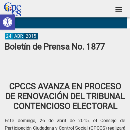
Skip
Skip
Skip
Skip
to
to
to
to
Abrir barra de herramientas
Consejo
primary
main
primary
footer
Construyendo
navigation
content
sidebar
de
Poder
Ciudadano
Participación
24
ABR
2015
Boletín de Prensa No. 1877
Ciudadana
y
Control
Social
CPCCS AVANZA EN PROCESO
DE RENOVACIÓN DEL TRIBUNAL
CONTENCIOSO ELECTORAL
Este domingo, 26 de abril de 2015, el Consejo de
Participación Ciudadana y Control Social (CPCCS) realizará