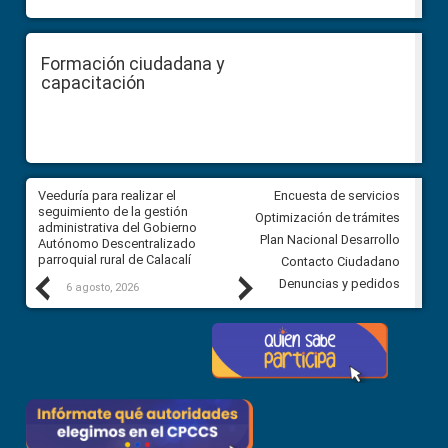
Formación ciudadana y
capacitación
Veeduría para realizar el
Veeduría para vigilar los acue
Encuesta de servicios
ra
seguimiento de la gestión
derivados de la Audiencia Púb
Optimización de trámites
ara
administrativa del Gobierno
entre el GAD de Ibarra y la
Plan Nacional Desarrollo
Autónomo Descentralizado
comunidad Urbina, parroquia l
parroquial rural de Calacalí
Carolina
Contacto Ciudadano
Previous
Next
Denuncias y pedidos
6 agosto, 2026
5 agosto, 2026