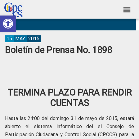
Skip
Skip
Skip
Skip
to
to
to
to
Abrir barra de herramientas
Consejo
primary
main
primary
footer
Construyendo
navigation
content
sidebar
de
Poder
Ciudadano
Participación
15
MAY
2015
Boletín de Prensa No. 1898
Ciudadana
y
Control
Social
TERMINA PLAZO PARA RENDIR
CUENTAS
Hasta las 24:00 del domingo 31 de mayo de 2015, estará
abierto el sistema informático del el Consejo de
Participación Ciudadana y Control Social (CPCCS) para la