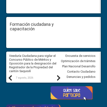
Formación ciudadana y
capacitación
Veeduría Ciudadana para vigilar el
Veeduría Ciudadana para vigila
Encuesta de servicios
Concurso Público de Méritos y
construcción del asfaltado de
Optimización de trámites
Oposición para la designación del
diferentes barrios del sector 
Plan Nacional Desarrollo
Registrador de la Propiedad del
Ballenita del cantón Santa Ele
cantón Saquisilí
Contacto Ciudadano
Previous
Next
Denuncias y pedidos
7 agosto, 2026
7 agosto, 2026