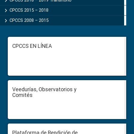
CPCCS 2018 – 2019 Transitorio
CPCCS 2015 – 2018
CPCCS 2008 – 2015
Footer
CPCCS EN LÍNEA
Veedurías, Observatorios y
Comités
Plataforma de Rendición de