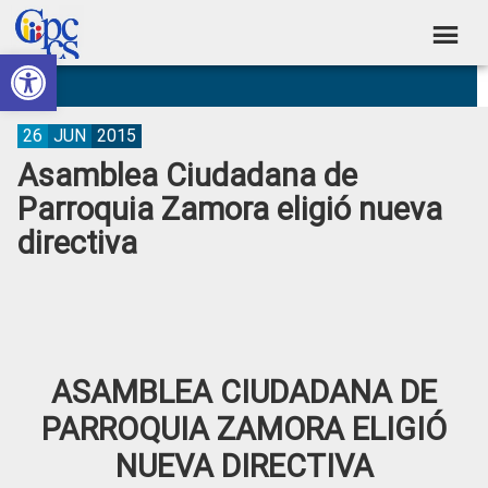
Skip
Skip
Skip
Skip
to
to
to
to
Abrir barra de herramientas
Consejo
primary
main
primary
footer
Construyendo
navigation
content
sidebar
de
Poder
Ciudadano
Participación
26
JUN
2015
Asamblea Ciudadana de
Ciudadana
Parroquia Zamora eligió nueva
y
directiva
Control
Social
ASAMBLEA CIUDADANA DE
PARROQUIA ZAMORA ELIGIÓ
NUEVA DIRECTIVA