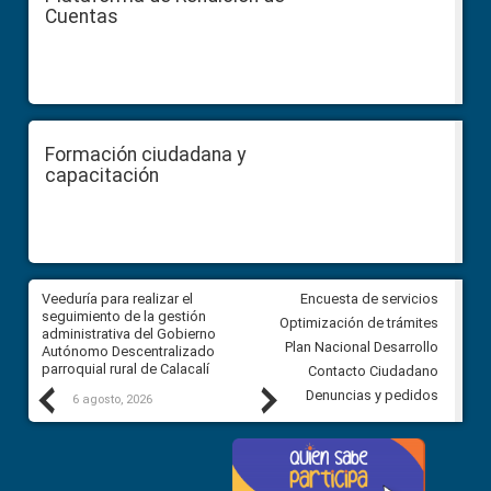
Cuentas
Formación ciudadana y
capacitación
Veeduría para realizar el
Veeduría para vigilar los acue
Encuesta de servicios
ra
seguimiento de la gestión
derivados de la Audiencia Púb
Optimización de trámites
ara
administrativa del Gobierno
entre el GAD de Ibarra y la
Plan Nacional Desarrollo
Autónomo Descentralizado
comunidad Urbina, parroquia l
parroquial rural de Calacalí
Carolina
Contacto Ciudadano
Previous
Next
Denuncias y pedidos
6 agosto, 2026
5 agosto, 2026