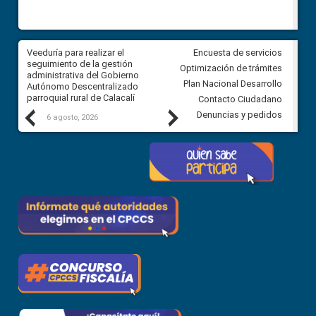
Veeduría para realizar el
Veeduría para vigilar los acue
Encuesta de servicios
ra
seguimiento de la gestión
derivados de la Audiencia Púb
Optimización de trámites
ara
administrativa del Gobierno
entre el GAD de Ibarra y la
Plan Nacional Desarrollo
Autónomo Descentralizado
comunidad Urbina, parroquia l
parroquial rural de Calacalí
Carolina
Contacto Ciudadano
Previous
Next
Denuncias y pedidos
6 agosto, 2026
5 agosto, 2026