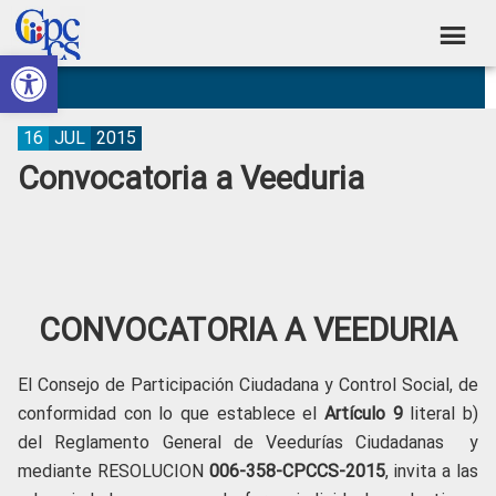
Skip
Skip
Skip
Skip
to
to
to
to
Abrir barra de herramientas
Consejo
primary
main
primary
footer
Construyendo
navigation
content
sidebar
de
Poder
Ciudadano
Participación
16
JUL
2015
Convocatoria a Veeduria
Ciudadana
y
Control
Social
CONVOCATORIA A VEEDURIA
El Consejo de Participación Ciudadana y Control Social, de
conformidad con lo que establece el
Artículo 9
literal b)
del Reglamento General de Veedurías Ciudadanas y
mediante RESOLUCION
006-358-CPCCS-2015
, invita a las