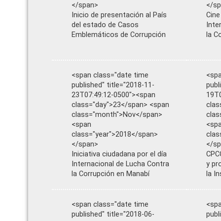
</span>
</s
Inicio de presentación al País
Cine
del estado de Casos
Inte
Emblemáticos de Corrupción
la C
<span class="date time
<spa
published" title="2018-11-
publ
23T07:49:12-0500"><span
19T0
class="day">23</span> <span
clas
class="month">Nov</span>
cla
<span
<sp
class="year">2018</span>
clas
</span>
</s
Iniciativa ciudadana por el día
CPCC
Internacional de Lucha Contra
y pr
la Corrupción en Manabí
la I
<span class="date time
<spa
published" title="2018-06-
publ