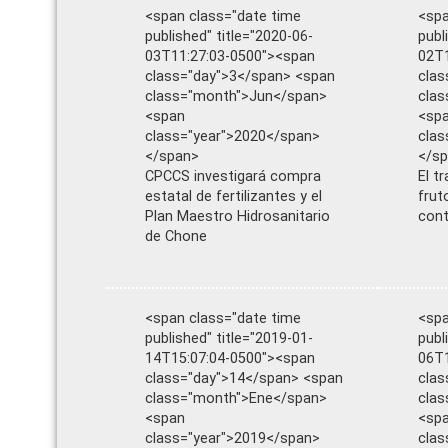
<span class="date time
<spa
published" title="2020-06-
publ
03T11:27:03-0500"><span
02T1
class="day">3</span> <span
clas
class="month">Jun</span>
clas
<span
<sp
class="year">2020</span>
clas
</span>
</s
CPCCS investigará compra
El t
estatal de fertilizantes y el
frut
Plan Maestro Hidrosanitario
cont
de Chone
<span class="date time
<spa
published" title="2019-01-
publ
14T15:07:04-0500"><span
06T1
class="day">14</span> <span
clas
class="month">Ene</span>
clas
<span
<sp
class="year">2019</span>
clas