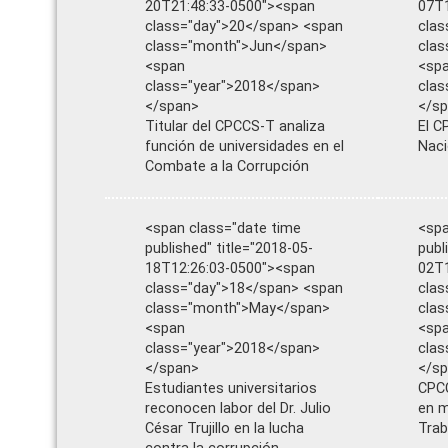
20T21:48:33-0500"><span
07T1
class="day">20</span> <span
clas
class="month">Jun</span>
cla
<span
<sp
class="year">2018</span>
clas
</span>
</s
Titular del CPCCS-T analiza
El C
función de universidades en el
Naci
Combate a la Corrupción
<span class="date time
<spa
published" title="2018-05-
publ
18T12:26:03-0500"><span
02T1
class="day">18</span> <span
clas
class="month">May</span>
cla
<span
<sp
class="year">2018</span>
clas
</span>
</s
Estudiantes universitarios
CPCC
reconocen labor del Dr. Julio
en m
César Trujillo en la lucha
Trab