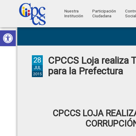
Nuestra
Participación
Contr
Institución
Ciudadana
Socia
Consejo
Abrir barra de herramientas
Skip
Skip
Skip
Skip
Construyendo
to
to
to
to
de
Poder
primary
main
primary
footer
Ciudadano
Participación
navigation
content
sidebar
CPCCS Loja realiza T
Ciudadana
28
y
JUL
para la Prefectura
2015
Control
Social
CPCCS LOJA REALIZ
CORRUPCIÓN