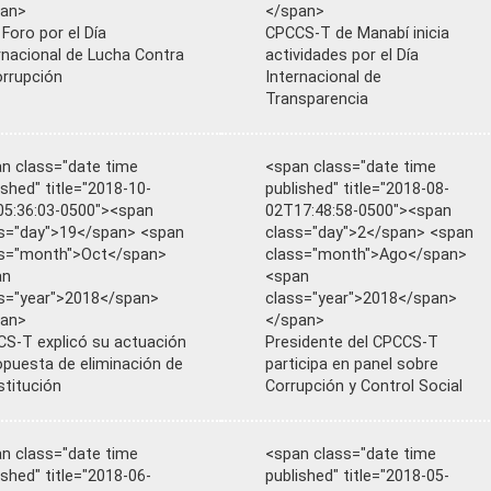
pan>
</span>
 Foro por el Día
CPCCS-T de Manabí inicia
rnacional de Lucha Contra
actividades por el Día
orrupción
Internacional de
Transparencia
n class="date time
<span class="date time
ished" title="2018-10-
published" title="2018-08-
5:36:03-0500"><span
02T17:48:58-0500"><span
s="day">19</span> <span
class="day">2</span> <span
ss="month">Oct</span>
class="month">Ago</span>
an
<span
s="year">2018</span>
class="year">2018</span>
pan>
</span>
S-T explicó su actuación
Presidente del CPCCS-T
opuesta de eliminación de
participa en panel sobre
nstitución
Corrupción y Control Social
n class="date time
<span class="date time
ished" title="2018-06-
published" title="2018-05-