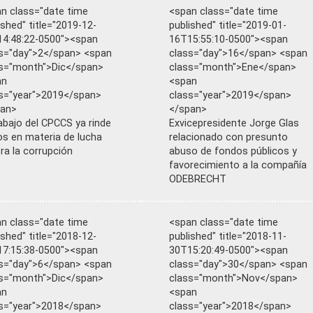
n class="date time
<span class="date time
ished" title="2019-12-
published" title="2019-01-
4:48:22-0500"><span
16T15:55:10-0500"><span
s="day">2</span> <span
class="day">16</span> <span
s="month">Dic</span>
class="month">Ene</span>
an
<span
s="year">2019</span>
class="year">2019</span>
pan>
</span>
rabajo del CPCCS ya rinde
Exvicepresidente Jorge Glas
os en materia de lucha
relacionado con presunto
ra la corrupción
abuso de fondos públicos y
favorecimiento a la compañía
ODEBRECHT
n class="date time
<span class="date time
ished" title="2018-12-
published" title="2018-11-
7:15:38-0500"><span
30T15:20:49-0500"><span
s="day">6</span> <span
class="day">30</span> <span
s="month">Dic</span>
class="month">Nov</span>
an
<span
s="year">2018</span>
class="year">2018</span>