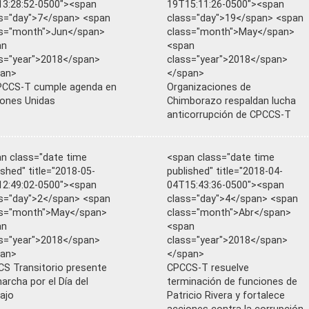
3:28:52-0500"><span
19T15:11:26-0500"><span
s="day">7</span> <span
class="day">19</span> <span
ss="month">Jun</span>
class="month">May</span>
an
<span
s="year">2018</span>
class="year">2018</span>
pan>
</span>
PCCS-T cumple agenda en
Organizaciones de
ones Unidas
Chimborazo respaldan lucha
anticorrupción de CPCCS-T
n class="date time
<span class="date time
ished" title="2018-05-
published" title="2018-04-
2:49:02-0500"><span
04T15:43:36-0500"><span
s="day">2</span> <span
class="day">4</span> <span
ss="month">May</span>
class="month">Abr</span>
an
<span
s="year">2018</span>
class="year">2018</span>
pan>
</span>
S Transitorio presente
CPCCS-T resuelve
archa por el Día del
terminación de funciones de
ajo
Patricio Rivera y fortalece