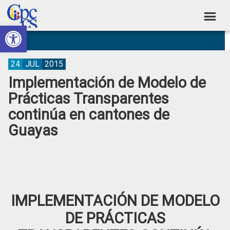
Skip
Skip
Skip
Skip
to
to
to
to
Abrir barra de herramientas
Consejo
primary
main
primary
footer
Construyendo
navigation
content
sidebar
de
Poder
Ciudadano
Participación
24
JUL
2015
Implementación de Modelo de
Ciudadana
Prácticas Transparentes
y
continúa en cantones de
Control
Guayas
Social
IMPLEMENTACIÓN DE MODELO
DE PRÁCTICAS