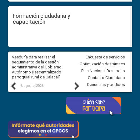
Formación ciudadana y
capacitación
Veeduría para realizar el
Veeduría para vigilar los acue
Encuesta de servicios
ra
seguimiento de la gestión
derivados de la Audiencia Púb
Optimización de trámites
ara
administrativa del Gobierno
entre el GAD de Ibarra y la
Plan Nacional Desarrollo
Autónomo Descentralizado
comunidad Urbina, parroquia l
parroquial rural de Calacalí
Carolina
Contacto Ciudadano
Previous
Next
Denuncias y pedidos
6 agosto, 2026
5 agosto, 2026