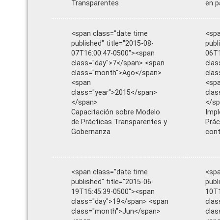
Transparentes
en p
<span class="date time
<spa
published" title="2015-08-
publ
07T16:00:47-0500"><span
06T1
class="day">7</span> <span
clas
class="month">Ago</span>
cla
<span
<sp
class="year">2015</span>
clas
</span>
</s
Capacitación sobre Modelo
Impl
de Prácticas Transparentes y
Prác
Gobernanza
cont
<span class="date time
<spa
published" title="2015-06-
publ
19T15:45:39-0500"><span
10T1
class="day">19</span> <span
clas
class="month">Jun</span>
cla