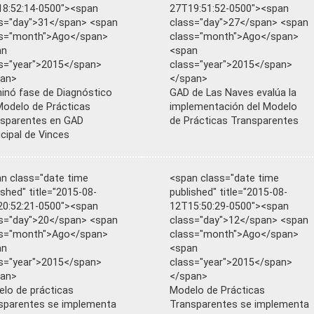
8:52:14-0500"><span
27T19:51:52-0500"><span
s="day">31</span> <span
class="day">27</span> <span
ss="month">Ago</span>
class="month">Ago</span>
an
<span
s="year">2015</span>
class="year">2015</span>
pan>
</span>
inó fase de Diagnóstico
GAD de Las Naves evalúa la
Modelo de Prácticas
implementación del Modelo
sparentes en GAD
de Prácticas Transparentes
cipal de Vinces
n class="date time
<span class="date time
ished" title="2015-08-
published" title="2015-08-
0:52:21-0500"><span
12T15:50:29-0500"><span
s="day">20</span> <span
class="day">12</span> <span
ss="month">Ago</span>
class="month">Ago</span>
an
<span
s="year">2015</span>
class="year">2015</span>
pan>
</span>
lo de prácticas
Modelo de Prácticas
sparentes se implementa
Transparentes se implementa