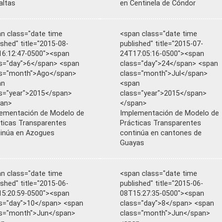
altas
en Centinela de Cóndor
n class="date time
<span class="date time
ished" title="2015-08-
published" title="2015-07-
6:12:47-0500"><span
24T17:05:16-0500"><span
s="day">6</span> <span
class="day">24</span> <span
ss="month">Ago</span>
class="month">Jul</span>
an
<span
s="year">2015</span>
class="year">2015</span>
pan>
</span>
ementación de Modelo de
Implementación de Modelo de
ticas Transparentes
Prácticas Transparentes
inúa en Azogues
continúa en cantones de
Guayas
n class="date time
<span class="date time
ished" title="2015-06-
published" title="2015-06-
5:20:59-0500"><span
08T15:27:35-0500"><span
s="day">10</span> <span
class="day">8</span> <span
ss="month">Jun</span>
class="month">Jun</span>