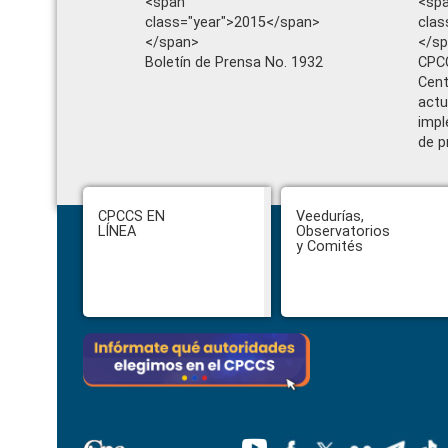
<span
<sp
class="year">2015</span>
clas
</span>
</s
Boletín de Prensa No. 1932
CPCC
Cent
actu
impl
de p
Footer
CPCCS EN
Veedurías,
LÍNEA
Observatorios
y Comités