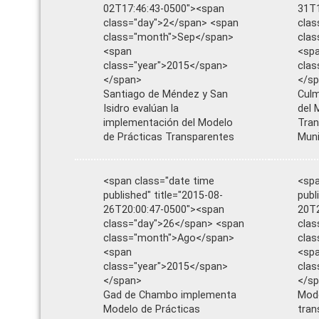
02T17:46:43-0500"><span
31T1
class="day">2</span> <span
clas
class="month">Sep</span>
cla
<span
<sp
class="year">2015</span>
clas
</span>
</s
Santiago de Méndez y San
Culm
Isidro evalúan la
del 
implementación del Modelo
Tran
de Prácticas Transparentes
Muni
<span class="date time
<spa
published" title="2015-08-
publ
26T20:00:47-0500"><span
20T2
class="day">26</span> <span
clas
class="month">Ago</span>
cla
<span
<sp
class="year">2015</span>
clas
</span>
</s
Gad de Chambo implementa
Mode
Modelo de Prácticas
tran