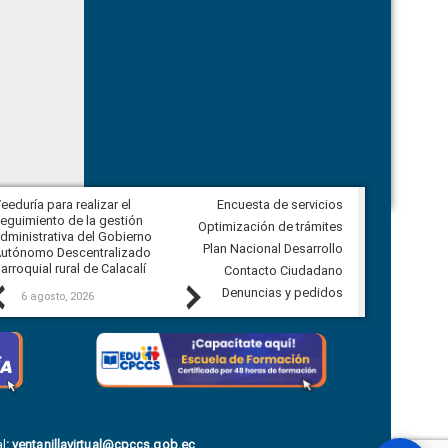
eeduría para realizar el
Encuesta de servicios
Veeduría para vigilar los acuerdos,
eguimiento de la gestión
derivados de la Audiencia Pública
Optimización de trámites
dministrativa del Gobierno
entre el GAD de Ibarra y la
Plan Nacional Desarrollo
utónomo Descentralizado
comunidad Urbina, parroquia la
arroquial rural de Calacalí
Carolina
Contacto Ciudadano
Previous
Next
Denuncias y pedidos
6 agosto, 2026
5 agosto, 2026
l
:
ventanillavirtual@cpccs.gob.ec