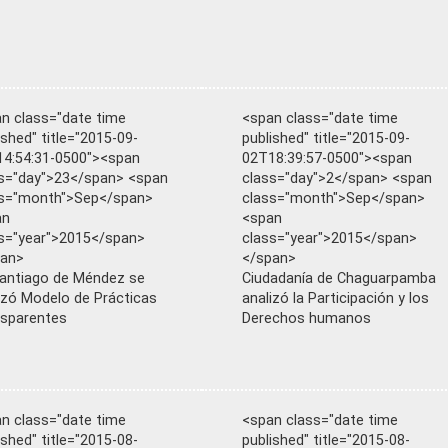
n class="date time
<span class="date time
ished" title="2015-09-
published" title="2015-09-
4:54:31-0500"><span
02T18:39:57-0500"><span
s="day">23</span> <span
class="day">2</span> <span
ss="month">Sep</span>
class="month">Sep</span>
an
<span
s="year">2015</span>
class="year">2015</span>
pan>
</span>
antiago de Méndez se
Ciudadanía de Chaguarpamba
izó Modelo de Prácticas
analizó la Participación y los
sparentes
Derechos humanos
n class="date time
<span class="date time
ished" title="2015-08-
published" title="2015-08-