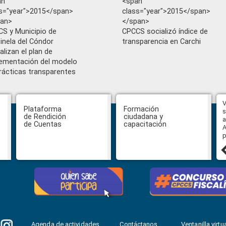
an
<span
s="year">2015</span>
class="year">2015</span>
pan>
</span>
S y Municipio de
CPCCS socializó índice de
inela del Cóndor
transparencia en Carchi
alizan el plan de
ementación del modelo
rácticas transparentes
Hasta el 31 de julio se podrán
V
Plataforma
Formación
presentar impugnaciones en
s
de Rendición
ciudadana y
contra de los postulantes al
a
de Cuentas
capacitación
concurso para designar Fiscal
A
General
p
27 julio, 2026
Agenda de actividades
Contáctanos
Ventanilla virtua