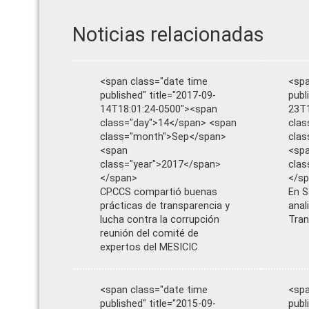
Noticias relacionadas
<span class="date time
<spa
published" title="2017-09-
publ
14T18:01:24-0500"><span
23T1
class="day">14</span> <span
clas
class="month">Sep</span>
cla
<span
<sp
class="year">2017</span>
clas
</span>
</s
CPCCS compartió buenas
En S
prácticas de transparencia y
anal
lucha contra la corrupción
Tran
reunión del comité de
expertos del MESICIC
<span class="date time
<spa
published" title="2015-09-
publ