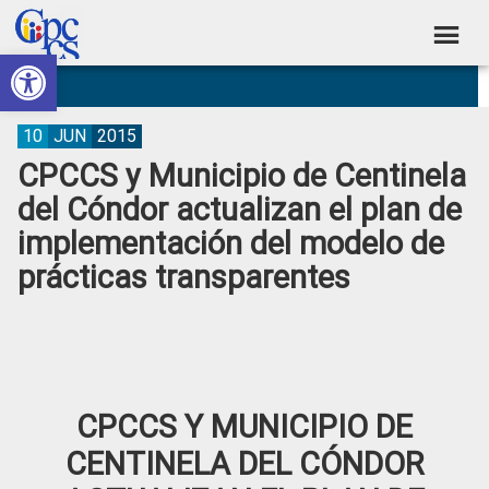
Skip
Skip
Skip
Skip
to
to
to
to
Abrir barra de herramientas
Consejo
primary
main
primary
footer
Construyendo
navigation
content
sidebar
de
Poder
Ciudadano
Participación
10
JUN
2015
CPCCS y Municipio de Centinela
Ciudadana
del Cóndor actualizan el plan de
y
implementación del modelo de
Control
prácticas transparentes
Social
CPCCS Y MUNICIPIO DE
CENTINELA DEL CÓNDOR