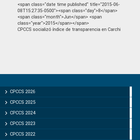
<span class="date time published" title="2015-06-
08T15:27:35-0500"><span class="day">8</span>
<span class="month">Jun</span> <span
class="year">2015</span></span>
CPCCS socializó índice de transparencia en Carchi
Primary
Sidebar
CPCCS 2026
CPCCS 2025
CPCCS 2024
CPCCS 2023
CPCCS 2022