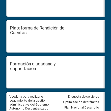
Plataforma de Rendición de
Cuentas
Formación ciudadana y
capacitación
Veeduría para realizar el
Veeduría para vigilar los acue
Encuesta de servicios
ra
seguimiento de la gestión
derivados de la Audiencia Púb
Optimización de trámites
ara
administrativa del Gobierno
entre el GAD de Ibarra y la
Plan Nacional Desarrollo
Autónomo Descentralizado
comunidad Urbina, parroquia l