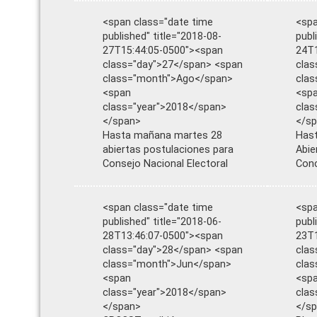
<span class="date time
<spa
published" title="2018-08-
publ
27T15:44:05-0500"><span
24T1
class="day">27</span> <span
clas
class="month">Ago</span>
cla
<span
<sp
class="year">2018</span>
clas
</span>
</s
Hasta mañana martes 28
Hast
abiertas postulaciones para
Abie
Consejo Nacional Electoral
Conc
<span class="date time
<spa
published" title="2018-06-
publ
28T13:46:07-0500"><span
23T1
class="day">28</span> <span
clas
class="month">Jun</span>
clas
<span
<sp
class="year">2018</span>
clas
</span>
</s