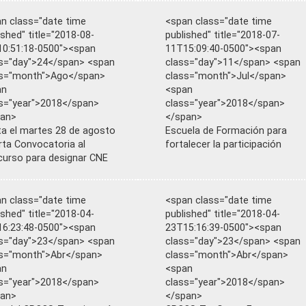
n class="date time
<span class="date time
ished" title="2018-08-
published" title="2018-07-
0:51:18-0500"><span
11T15:09:40-0500"><span
s="day">24</span> <span
class="day">11</span> <span
ss="month">Ago</span>
class="month">Jul</span>
an
<span
s="year">2018</span>
class="year">2018</span>
pan>
</span>
a el martes 28 de agosto
Escuela de Formación para
rta Convocatoria al
fortalecer la participación
urso para designar CNE
n class="date time
<span class="date time
ished" title="2018-04-
published" title="2018-04-
6:23:48-0500"><span
23T15:16:39-0500"><span
s="day">23</span> <span
class="day">23</span> <span
s="month">Abr</span>
class="month">Abr</span>
an
<span
s="year">2018</span>
class="year">2018</span>
pan>
</span>