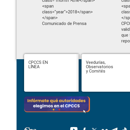
class="month">Ene</span>
clas
<span
<sp
class="year">2018</span>
clas
</span>
</s
Comunicado de Prensa
CPCC
vali
que 
repo
Footer
CPCCS EN
Veedurías,
LÍNEA
Observatorios
y Comités