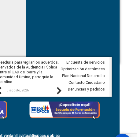
eeduría para vigilar los acuerdos,
Encuesta de servicios
CPCCS convoca a Veeduría
erivados de la Audiencia Pública
Ciudadana para vigilar el concurso
Optimización de trámites
ntre el GAD de Ibarra y la
en la Universidad de Cuenca
Plan Nacional Desarrollo
omunidad Urbina, parroquia la
arolina
Contacto Ciudadano
Previous
Next
Denuncias y pedidos
5 agosto, 2026
5 agosto, 2026
l
:
ventanillavirtual@cpccs.gob.ec