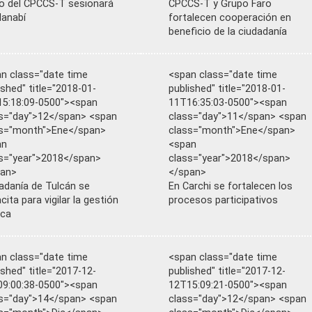
o del CPCCS-T sesionará
CPCCS-T y Grupo Faro
anabí
fortalecen cooperación en
beneficio de la ciudadanía
n class="date time
<span class="date time
ished" title="2018-01-
published" title="2018-01-
5:18:09-0500"><span
11T16:35:03-0500"><span
s="day">12</span> <span
class="day">11</span> <span
ss="month">Ene</span>
class="month">Ene</span>
an
<span
s="year">2018</span>
class="year">2018</span>
pan>
</span>
adanía de Tulcán se
En Carchi se fortalecen los
cita para vigilar la gestión
procesos participativos
ica
n class="date time
<span class="date time
ished" title="2017-12-
published" title="2017-12-
9:00:38-0500"><span
12T15:09:21-0500"><span
s="day">14</span> <span
class="day">12</span> <span