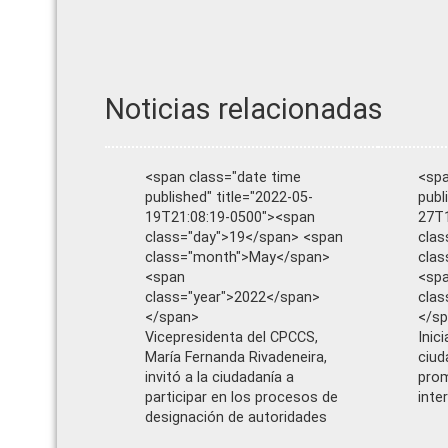
Noticias relacionadas
<span class="date time
<spa
published" title="2022-05-
publ
19T21:08:19-0500"><span
27T1
class="day">19</span> <span
clas
class="month">May</span>
cla
<span
<sp
class="year">2022</span>
clas
</span>
</s
Vicepresidenta del CPCCS,
Inic
María Fernanda Rivadeneira,
ciud
invitó a la ciudadanía a
pro
participar en los procesos de
inte
designación de autoridades