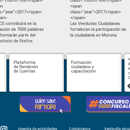
s="month">Dic</span>
class="month">Dic</span>
an
<span
s="year">2017</span>
class="year">2017</span>
pan>
</span>
S contribuirá en la
Las Veedurías Ciudadanas
dación de 7000 palabras
fortalecen la participación de
formarán parte del
la ciudadanía en Morona
sitorio de Firefox
Abiertas impugnaciones a los
V
Plataforma
Formación
delegados de la Función Judicial a
d
de Rendición
ciudadana y
la Comisión Ciudadana de
e
de Cuentas
capacitación
Selección para la designación de
c
Fiscal General del Estado
C
24 julio, 2026
Agenda de actividades
Contáctanos
Ventanilla virtua