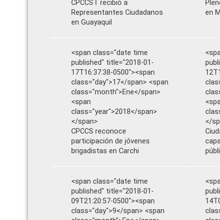
CPCCST recibió a
Plen
Representantes Ciudadanos
en M
en Guayaquil
<span class="date time
<spa
published" title="2018-01-
publ
17T16:37:38-0500"><span
12T1
class="day">17</span> <span
clas
class="month">Ene</span>
cla
<span
<sp
class="year">2018</span>
clas
</span>
</s
CPCCS reconoce
Ciud
participación de jóvenes
capa
brigadistas en Carchi
públ
<span class="date time
<spa
published" title="2018-01-
publ
09T21:20:57-0500"><span
14T0
class="day">9</span> <span
clas