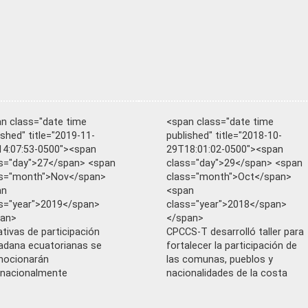
n class="date time
<span class="date time
ished" title="2019-11-
published" title="2018-10-
4:07:53-0500"><span
29T18:01:02-0500"><span
s="day">27</span> <span
class="day">29</span> <span
ss="month">Nov</span>
class="month">Oct</span>
an
<span
s="year">2019</span>
class="year">2018</span>
pan>
</span>
iativas de participación
CPCCS-T desarrolló taller para
adana ecuatorianas se
fortalecer la participación de
mocionarán
las comunas, pueblos y
rnacionalmente
nacionalidades de la costa