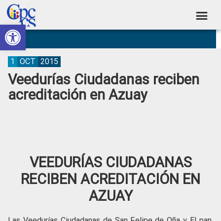
Skip
Skip
Skip
Skip
to
to
to
to
Abrir barra de herramientas
Consejo
primary
main
primary
footer
Construyendo
navigation
content
sidebar
de
Poder
Ciudadano
Participación
1
OCT
2015
Veedurías Ciudadanas reciben
Ciudadana
acreditación en Azuay
y
Control
Social
VEEDURÍAS CIUDADANAS
RECIBEN ACREDITACIÓN EN
AZUAY
Las Veedurías Ciudadanas de San Felipe de Oña y El pan,