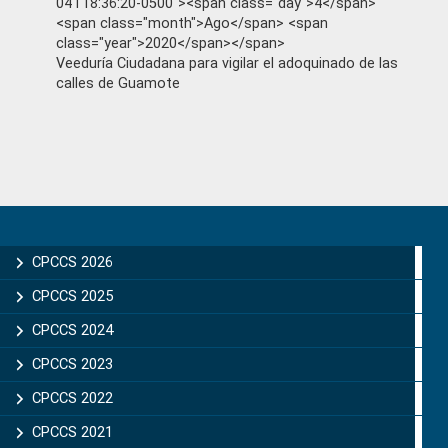
04T18:36:20-0500"><span class="day">4</span>
<span class="month">Ago</span> <span
class="year">2020</span></span>
Veeduría Ciudadana para vigilar el adoquinado de las
calles de Guamote
Primary
Sidebar
CPCCS 2026
CPCCS 2025
CPCCS 2024
CPCCS 2023
CPCCS 2022
CPCCS 2021