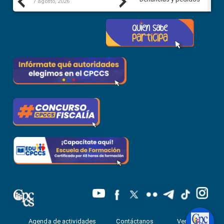
Previous
Next
7 agosto, 2026
6 agosto, 2026
Agenda de actividades
Contáctanos
Ventanilla