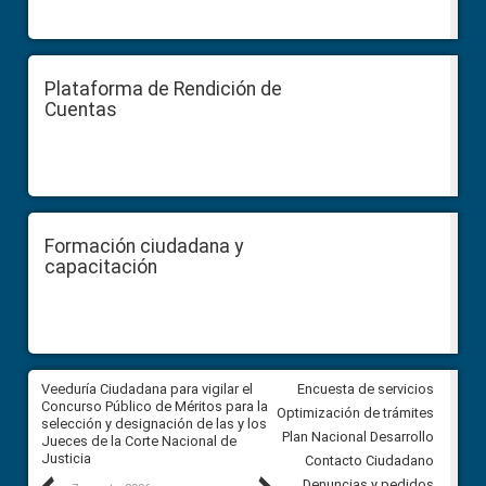
Plataforma de Rendición de
Cuentas
Formación ciudadana y
capacitación
a
Veeduría Ciudadana para vigilar el
Veeduría para realizar el
Encuesta de servicios
ón
Concurso Público de Méritos para la
seguimiento de la gestión
Optimización de trámites
selección y designación de las y los
administrativa del Gobierno
Plan Nacional Desarrollo
Jueces de la Corte Nacional de
Autónomo Descentralizado
Justicia
parroquial rural de Calacalí
Contacto Ciudadano
Denuncias y pedidos