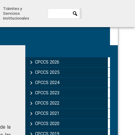
Trámites y
Servicios
institucionales
Primary
Sidebar
CPCCS 2026
CPCCS 2025
CPCCS 2024
CPCCS 2023
CPCCS 2022
CPCCS 2021
CPCCS 2020
de la
CPCCS 2019 .
e las