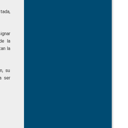
tada,
ignar
de la
tan la
n, su
a ser