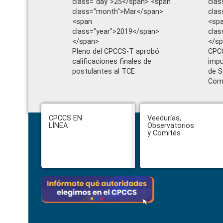
class="day">25</span> <span
clas
class="month">Mar</span>
cla
<span
<sp
class="year">2019</span>
clas
</span>
</s
Pleno del CPCCS-T aprobó
CPC
calificaciones finales de
impu
postulantes al TCE
de S
Com
Footer
CPCCS EN
Veedurías,
LÍNEA
Observatorios
y Comités