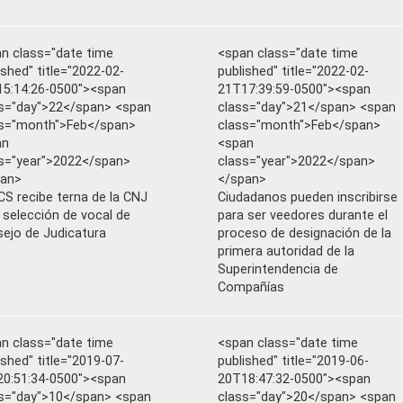
n class="date time
<span class="date time
ished" title="2022-02-
published" title="2022-02-
5:14:26-0500"><span
21T17:39:59-0500"><span
s="day">22</span> <span
class="day">21</span> <span
s="month">Feb</span>
class="month">Feb</span>
an
<span
s="year">2022</span>
class="year">2022</span>
pan>
</span>
S recibe terna de la CNJ
Ciudadanos pueden inscribirse
 selección de vocal de
para ser veedores durante el
ejo de Judicatura
proceso de designación de la
primera autoridad de la
Superintendencia de
Compañías
n class="date time
<span class="date time
ished" title="2019-07-
published" title="2019-06-
0:51:34-0500"><span
20T18:47:32-0500"><span
s="day">10</span> <span
class="day">20</span> <span