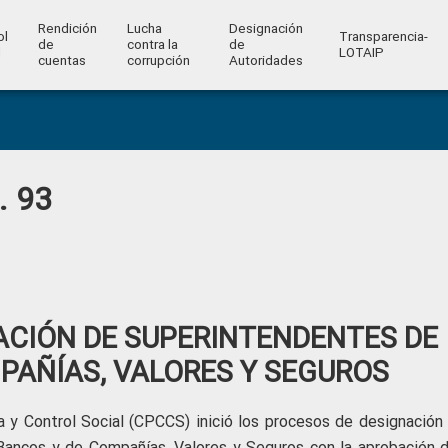
Rendición
Lucha
Designación
ol
Transparencia-
de
contra la
de
l
LOTAIP
cuentas
corrupción
Autoridades
. 93
ACIÓN DE SUPERINTENDENTES DE
PAÑÍAS, VALORES Y SEGUROS
a y Control Social (CPCCS) inició los procesos de designación 
Bancos y de Compañías, Valores y Seguros con la aprobación d