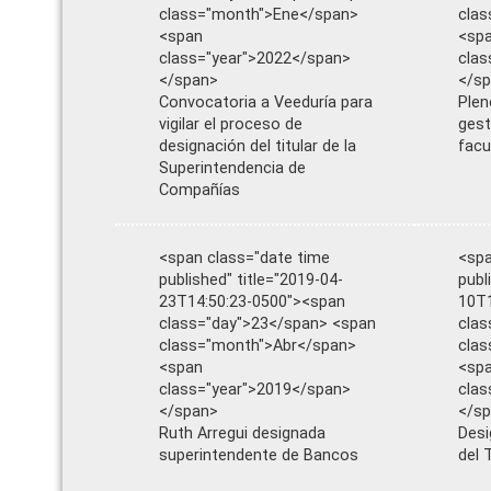
class="month">Ene</span>
clas
<span
<sp
class="year">2022</span>
clas
</span>
</s
Convocatoria a Veeduría para
Plen
vigilar el proceso de
gest
designación del titular de la
facu
Superintendencia de
Compañías
<span class="date time
<spa
published" title="2019-04-
publ
23T14:50:23-0500"><span
10T1
class="day">23</span> <span
clas
class="month">Abr</span>
clas
<span
<sp
class="year">2019</span>
clas
</span>
</s
Ruth Arregui designada
Desi
superintendente de Bancos
del 