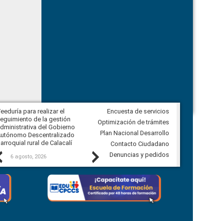
eeduría para realizar el
Encuesta de servicios
Veeduría para vigilar los acuerdos,
eguimiento de la gestión
derivados de la Audiencia Pública
Optimización de trámites
dministrativa del Gobierno
entre el GAD de Ibarra y la
Plan Nacional Desarrollo
utónomo Descentralizado
comunidad Urbina, parroquia la
arroquial rural de Calacalí
Carolina
Contacto Ciudadano
Previous
Next
Denuncias y pedidos
6 agosto, 2026
5 agosto, 2026