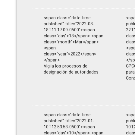
<span class="date time
<spa
published" title="2022-03-
publ
18T11:17:09-0500"><span
22T1
class="day">18</span> <span
clas
class="month">Mar</span>
clas
<span
<sp
class="year">2022</span>
clas
</span>
</s
Vigila los procesos de
CPCC
designación de autoridades
para
Cons
<span class="date time
<spa
published" title="2022-01-
publ
10T12:53:53-0500"><span
10T2
class="day">10</span> <span
clas