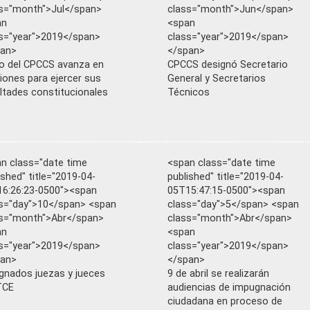
s="month">Jul</span>
class="month">Jun</span>
an
<span
s="year">2019</span>
class="year">2019</span>
pan>
</span>
o del CPCCS avanza en
CPCCS designó Secretario
iones para ejercer sus
General y Secretarios
ltades constitucionales
Técnicos
n class="date time
<span class="date time
ished" title="2019-04-
published" title="2019-04-
6:26:23-0500"><span
05T15:47:15-0500"><span
s="day">10</span> <span
class="day">5</span> <span
s="month">Abr</span>
class="month">Abr</span>
an
<span
s="year">2019</span>
class="year">2019</span>
pan>
</span>
gnados juezas y jueces
9 de abril se realizarán
TCE
audiencias de impugnación
ciudadana en proceso de