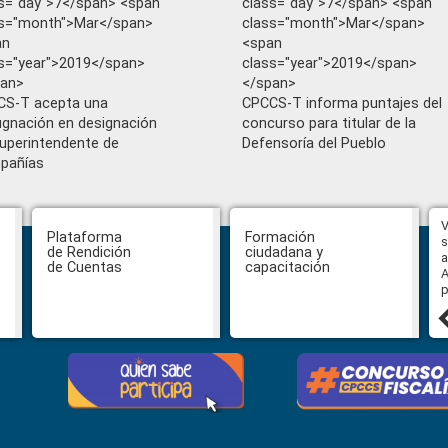
s="day">7</span> <span
class="day">7</span> <span
ss="month">Mar</span>
class="month">Mar</span>
an
<span
s="year">2019</span>
class="year">2019</span>
pan>
</span>
CS-T acepta una
CPCCS-T informa puntajes del
gnación en designación
concurso para titular de la
uperintendente de
Defensoría del Pueblo
pañías
Hasta el 31 de julio se podrán
V
Plataforma
Formación
presentar impugnaciones en
s
de Rendición
ciudadana y
contra de los postulantes al
a
de Cuentas
capacitación
concurso para designar Fiscal
A
General
p
27 julio, 2026