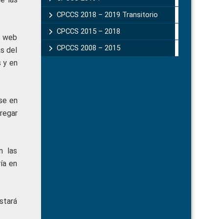
CPCCS 2018 – 2019 Transitorio
CPCCS 2015 – 2018
a web
CPCCS 2008 – 2015
as del
 y en
se en
regar
n las
ía en
stará