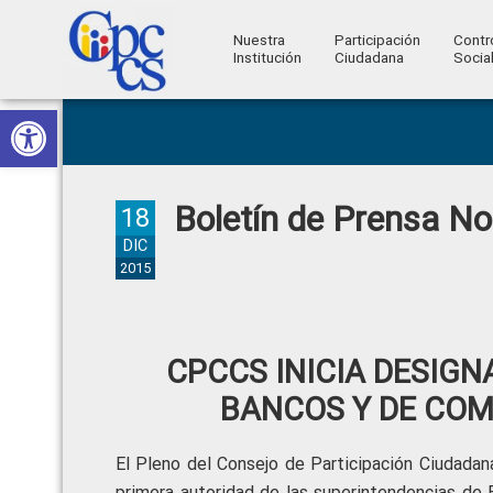
Nuestra
Participación
Contr
Institución
Ciudadana
Socia
Consejo
Abrir barra de herramientas
Skip
Skip
Skip
Skip
Construyendo
to
to
to
to
de
Poder
primary
main
primary
footer
Ciudadano
Participación
navigation
content
sidebar
Boletín de Prensa No
Ciudadana
18
y
DIC
2015
Control
Social
CPCCS INICIA DESIGN
BANCOS Y DE COM
El Pleno del Consejo de Participación Ciudadan
primera autoridad de las superintendencias de 