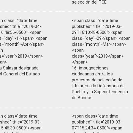
selección del TCE
n class="date time
<span class="date time
ished" title="2019-04-
published" title="2019-03-
6:48:56-0500"><span
29T16:10:48-0500"><span
s="day">1</span> <span
class="day">29</span> <span
s="month">Abr</span>
class="month">Mar</span>
an
<span
s="year">2019</span>
class="year">2019</span>
pan>
</span>
a Salazar designada
16 impugnaciones
al General del Estado
ciudadanas entre los
procesos de selección de
titulares a la Defensoría del
Pueblo y la Superintendencia
de Bancos
n class="date time
<span class="date time
ished" title="2019-03-
published" title="2019-03-
5:46:30-0500"><span
07T15:24:34-0500"><span