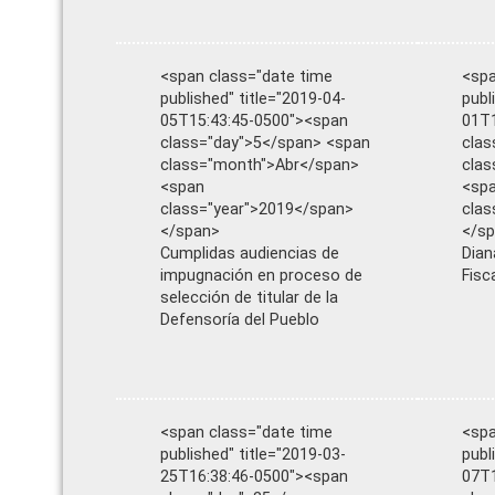
<span class="date time
<spa
published" title="2019-04-
publ
05T15:43:45-0500"><span
01T1
class="day">5</span> <span
clas
class="month">Abr</span>
clas
<span
<sp
class="year">2019</span>
clas
</span>
</s
Cumplidas audiencias de
Dian
impugnación en proceso de
Fisc
selección de titular de la
Defensoría del Pueblo
<span class="date time
<spa
published" title="2019-03-
publ
25T16:38:46-0500"><span
07T1