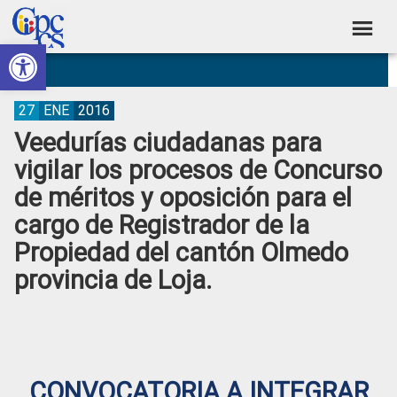
Skip
Skip
Skip
Skip
to
to
to
to
Abrir barra de herramientas
Consejo
primary
main
primary
footer
Construyendo
navigation
content
sidebar
de
Poder
Ciudadano
Participación
27
ENE
2016
Veedurías ciudadanas para
Ciudadana
vigilar los procesos de Concurso
y
de méritos y oposición para el
Control
cargo de Registrador de la
Social
Propiedad del cantón Olmedo
provincia de Loja.
CONVOCATORIA A INTEGRAR