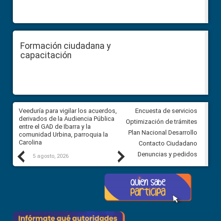
Formación ciudadana y
capacitación
Veeduría para vigilar los acuerdos,
CPCCS convoca a Veeduría
Encuesta de servicios
 a
derivados de la Audiencia Pública
Ciudadana para vigilar el conc
Optimización de trámites
ión
entre el GAD de Ibarra y la
en la Universidad de Cuenca
Plan Nacional Desarrollo
comunidad Urbina, parroquia la
Carolina
Contacto Ciudadano
Previous
Next
Denuncias y pedidos
5 agosto, 2026
5 agosto, 2026