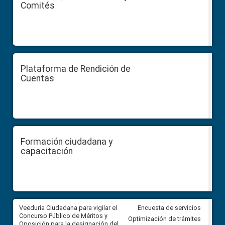
Comités
Plataforma de Rendición de
Cuentas
Formación ciudadana y
capacitación
Veeduría Ciudadana para vigilar el
Veeduría Ciudadana para vigila
Encuesta de servicios
Concurso Público de Méritos y
construcción del asfaltado de
Optimización de trámites
Oposición para la designación del
diferentes barrios del sector 