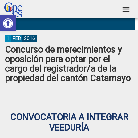
Skip
Skip
Skip
Skip
to
to
to
to
Abrir barra de herramientas
Consejo
primary
main
primary
footer
Construyendo
navigation
content
sidebar
de
Poder
Ciudadano
Participación
1
FEB
2016
Concurso de merecimientos y
Ciudadana
oposición para optar por el
y
cargo del registrador/a de la
Control
propiedad del cantón Catamayo
Social
CONVOCATORIA A INTEGRAR
VEEDURÍA