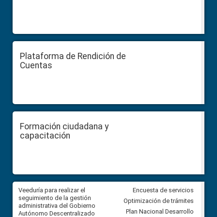
Plataforma de Rendición de
Cuentas
Formación ciudadana y
capacitación
Veeduría para realizar el
Veeduría para vigilar los acue
Encuesta de servicios
ra
seguimiento de la gestión
derivados de la Audiencia Púb
Optimización de trámites
ara
administrativa del Gobierno
entre el GAD de Ibarra y la
Plan Nacional Desarrollo
Autónomo Descentralizado
comunidad Urbina, parroquia l