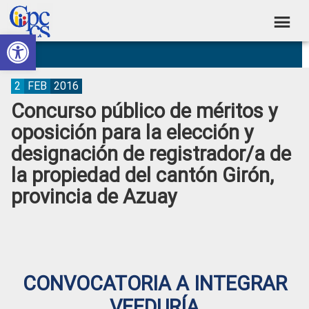
Skip
Skip
Skip
Skip
to
to
to
to
Abrir barra de herramientas
Consejo
primary
main
primary
footer
Construyendo
navigation
content
sidebar
de
Poder
Ciudadano
Participación
2
FEB
2016
Concurso público de méritos y
Ciudadana
oposición para la elección y
y
designación de registrador/a de
Control
la propiedad del cantón Girón,
Social
provincia de Azuay
CONVOCATORIA A INTEGRAR
VEEDURÍA