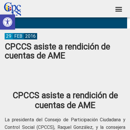
Skip
Skip
Skip
Skip
to
to
to
to
Abrir barra de herramientas
Consejo
primary
main
primary
footer
Construyendo
navigation
content
sidebar
de
Poder
Ciudadano
Participación
29
FEB
2016
CPCCS asiste a rendición de
Ciudadana
cuentas de AME
y
Control
Social
CPCCS asiste a rendición de
cuentas de AME
La presidenta del Consejo de Participación Ciudadana y
Control Social (CPCCS), Raquel González, y la consejera