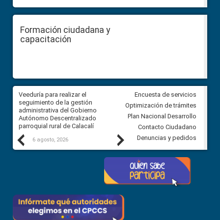
Formación ciudadana y
capacitación
Veeduría para realizar el
Veeduría para vigilar los acue
Encuesta de servicios
ra
seguimiento de la gestión
derivados de la Audiencia Púb
Optimización de trámites
ara
administrativa del Gobierno
entre el GAD de Ibarra y la
Plan Nacional Desarrollo
Autónomo Descentralizado
comunidad Urbina, parroquia l
parroquial rural de Calacalí
Carolina
Contacto Ciudadano
Previous
Next
Denuncias y pedidos
6 agosto, 2026
5 agosto, 2026