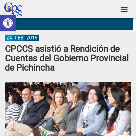
Skip
Skip
Skip
Skip
to
to
to
to
Abrir barra de herramientas
Consejo
primary
main
primary
footer
Construyendo
navigation
content
sidebar
de
Poder
Ciudadano
Participación
24
FEB
2016
CPCCS asistió a Rendición de
Ciudadana
Cuentas del Gobierno Provincial
y
de Pichincha
Control
Social