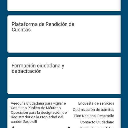
Plataforma de Rendición de
Cuentas
Formación ciudadana y
capacitación
Veeduría Ciudadana para vigilar el
Veeduría Ciudadana para vigila
Encuesta de servicios
Concurso Público de Méritos y
construcción del asfaltado de
Optimización de trámites
Oposición para la designación del
diferentes barrios del sector 
Plan Nacional Desarrollo
Registrador de la Propiedad del
Ballenita del cantón Santa Ele
cantón Saquisilí
Contacto Ciudadano