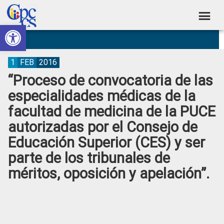
Skip
Skip
Skip
Skip
to
to
to
to
Abrir barra de herramientas
Consejo
primary
main
primary
footer
Construyendo
navigation
content
sidebar
de
Poder
Ciudadano
Participación
1
FEB
2016
“Proceso de convocatoria de las
Ciudadana
especialidades médicas de la
y
facultad de medicina de la PUCE
Control
autorizadas por el Consejo de
Social
Educación Superior (CES) y ser
parte de los tribunales de
méritos, oposición y apelación”.