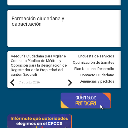
Formación ciudadana y
capacitación
Veeduría Ciudadana para vigilar el
Veeduría Ciudadana para vigila
Encuesta de servicios
Concurso Público de Méritos y
construcción del asfaltado de
Optimización de trámites
Oposición para la designación del
diferentes barrios del sector 
Plan Nacional Desarrollo
Registrador de la Propiedad del
Ballenita del cantón Santa Ele
cantón Saquisilí
Contacto Ciudadano
Previous
Next
Denuncias y pedidos
7 agosto, 2026
7 agosto, 2026