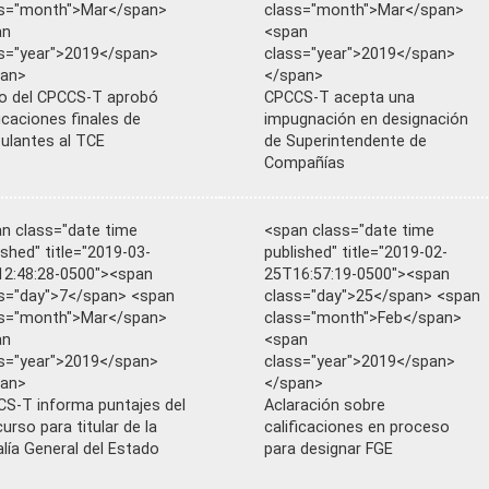
ss="month">Mar</span>
class="month">Mar</span>
an
<span
s="year">2019</span>
class="year">2019</span>
pan>
</span>
o del CPCCS-T aprobó
CPCCS-T acepta una
ficaciones finales de
impugnación en designación
ulantes al TCE
de Superintendente de
Compañías
n class="date time
<span class="date time
ished" title="2019-03-
published" title="2019-02-
2:48:28-0500"><span
25T16:57:19-0500"><span
s="day">7</span> <span
class="day">25</span> <span
ss="month">Mar</span>
class="month">Feb</span>
an
<span
s="year">2019</span>
class="year">2019</span>
pan>
</span>
S-T informa puntajes del
Aclaración sobre
urso para titular de la
calificaciones en proceso
alía General del Estado
para designar FGE