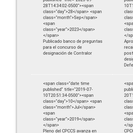
28T14:34:02-0500"><span
10T1
class="day">28</span> <span
clas
class="month">Sep</span>
cla
<span
<sp
class="year">2023</span>
clas
</span>
</s
Publicado banco de preguntas
Apro
para el concurso de
reca
designación de Contralor
post
desi
Defe
<span class="date time
<spa
published" title="2019-07-
publ
10T20:51:34-0500"><span
20T1
class="day">10</span> <span
clas
class="month">Jul</span>
cla
<span
<sp
class="year">2019</span>
clas
</span>
</s
Pleno del CPCCS avanza en
CPCC