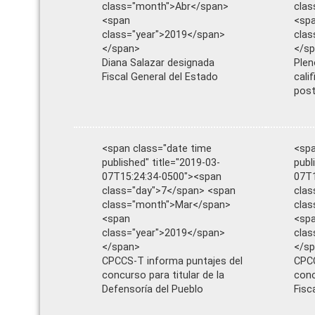
class="month">Abr</span>
cla
<span
<sp
class="year">2019</span>
clas
</span>
</s
Diana Salazar designada
Plen
Fiscal General del Estado
cali
post
<span class="date time
<spa
published" title="2019-03-
publ
07T15:24:34-0500"><span
07T1
class="day">7</span> <span
clas
class="month">Mar</span>
cla
<span
<sp
class="year">2019</span>
clas
</span>
</s
CPCCS-T informa puntajes del
CPCC
concurso para titular de la
conc
Defensoría del Pueblo
Fisc