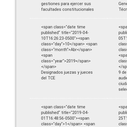
gestiones para ejercer sus
Gene
facultades constitucionales
Téc
<span class="date time
<spa
published" title="2019-04-
publ
10T16:26:23-0500"><span
05T1
class="day">10</span> <span
clas
class="month">Abr</span>
clas
<span
<sp
class="year">2019</span>
clas
</span>
</s
Designados juezas y jueces
9 de
del TCE
audi
ciud
sele
<span class="date time
<spa
published" title="2019-04-
publ
01T16:48:56-0500"><span
25T1
class="day">1</span> <span
clas