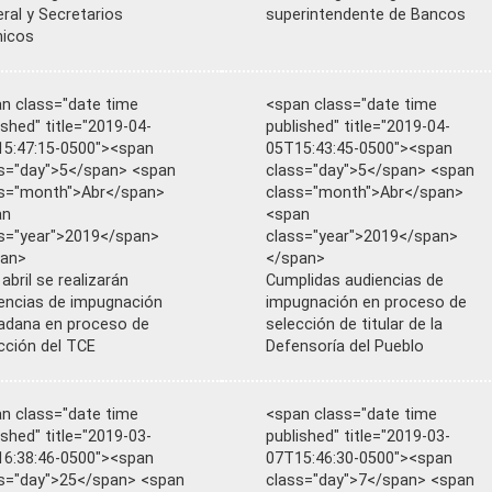
ral y Secretarios
superintendente de Bancos
nicos
n class="date time
<span class="date time
ished" title="2019-04-
published" title="2019-04-
5:47:15-0500"><span
05T15:43:45-0500"><span
s="day">5</span> <span
class="day">5</span> <span
s="month">Abr</span>
class="month">Abr</span>
an
<span
s="year">2019</span>
class="year">2019</span>
pan>
</span>
 abril se realizarán
Cumplidas audiencias de
encias de impugnación
impugnación en proceso de
adana en proceso de
selección de titular de la
cción del TCE
Defensoría del Pueblo
n class="date time
<span class="date time
ished" title="2019-03-
published" title="2019-03-
6:38:46-0500"><span
07T15:46:30-0500"><span
s="day">25</span> <span
class="day">7</span> <span