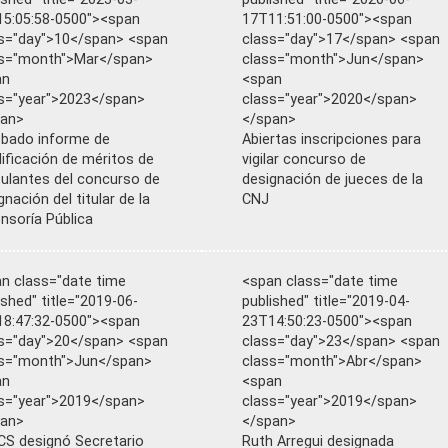
5:05:58-0500"><span
17T11:51:00-0500"><span
s="day">10</span> <span
class="day">17</span> <span
ss="month">Mar</span>
class="month">Jun</span>
an
<span
s="year">2023</span>
class="year">2020</span>
pan>
</span>
bado informe de
Abiertas inscripciones para
lificación de méritos de
vigilar concurso de
ulantes del concurso de
designación de jueces de la
gnación del titular de la
CNJ
nsoría Pública
n class="date time
<span class="date time
ished" title="2019-06-
published" title="2019-04-
8:47:32-0500"><span
23T14:50:23-0500"><span
s="day">20</span> <span
class="day">23</span> <span
ss="month">Jun</span>
class="month">Abr</span>
an
<span
s="year">2019</span>
class="year">2019</span>
pan>
</span>
S designó Secretario
Ruth Arregui designada