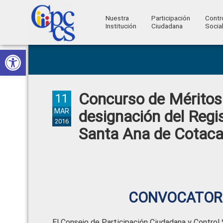
Nuestra
Participación
Contr
Institución
Ciudadana
Socia
Consejo
Abrir barra de herramientas
Skip
Skip
Skip
Skip
Construyendo
to
to
to
to
de
Poder
primary
main
primary
footer
Ciudadano
Participación
navigation
content
sidebar
Concurso de Méritos 
Ciudadana
11
y
MAR
designación del Regi
2016
Control
Santa Ana de Cotaca
Social
CONVOCATORI
El Consejo de Participación Ciudadana y Control 