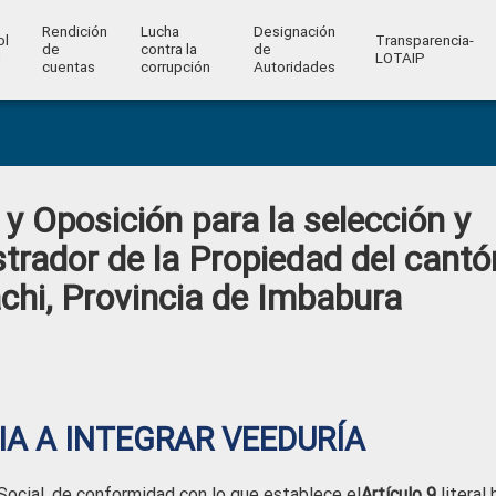
Rendición
Lucha
Designación
ol
Transparencia-
de
contra la
de
l
LOTAIP
cuentas
corrupción
Autoridades
y Oposición para la selección y
strador de la Propiedad del cantó
chi, Provincia de Imbabura
A A INTEGRAR VEEDURÍA
Social, de conformidad con lo que establece el
Artículo 9
literal 