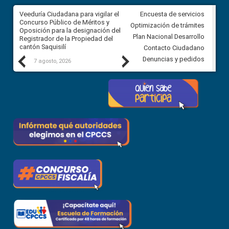
Veeduría Ciudadana para vigilar el
Veeduría Ciudadana para vigila
Encuesta de servicios
Concurso Público de Méritos y
construcción del asfaltado de
Optimización de trámites
Oposición para la designación del
diferentes barrios del sector 
Plan Nacional Desarrollo
Registrador de la Propiedad del
Ballenita del cantón Santa Ele
cantón Saquisilí
Contacto Ciudadano
Previous
Next
Denuncias y pedidos
7 agosto, 2026
7 agosto, 2026