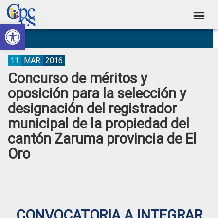
Skip
Skip
Skip
Skip
to
to
to
to
Abrir barra de herramientas
Consejo
primary
main
primary
footer
Construyendo
navigation
content
sidebar
de
Poder
Ciudadano
Participación
11
MAR
2016
Concurso de méritos y
Ciudadana
oposición para la selección y
y
designación del registrador
Control
municipal de la propiedad del
Social
cantón Zaruma provincia de El
Oro
CONVOCATORIA A INTEGRAR