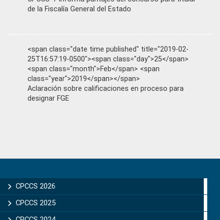
de la Fiscalía General del Estado
<span class="date time published" title="2019-02-
25T16:57:19-0500"><span class="day">25</span>
<span class="month">Feb</span> <span
class="year">2019</span></span>
Aclaración sobre calificaciones en proceso para
designar FGE
Primary
Sidebar
CPCCS 2026
CPCCS 2025
CPCCS 2024