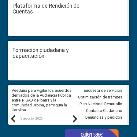
Plataforma de Rendición de
Cuentas
Formación ciudadana y
capacitación
Veeduría para vigilar los acuerdos,
CPCCS convoca a Veeduría
Encuesta de servicios
 a
derivados de la Audiencia Pública
Ciudadana para vigilar el conc
Optimización de trámites
ión
entre el GAD de Ibarra y la
en la Universidad de Cuenca
Plan Nacional Desarrollo
comunidad Urbina, parroquia la
Carolina
Contacto Ciudadano
Previous
Next
Denuncias y pedidos
5 agosto, 2026
5 agosto, 2026