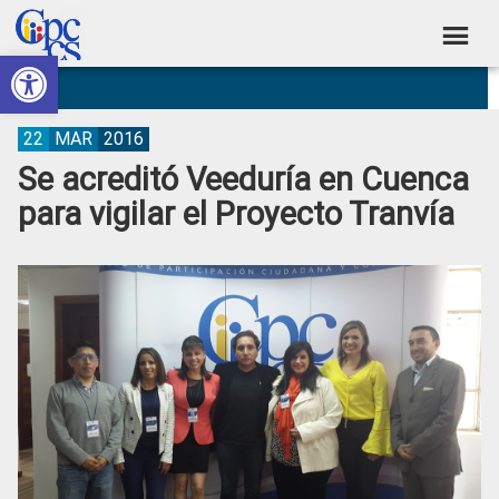
Skip
Skip
Skip
Skip
to
to
to
to
Abrir barra de herramientas
Consejo
primary
main
primary
footer
Construyendo
navigation
content
sidebar
de
Poder
Ciudadano
Participación
22
MAR
2016
Se acreditó Veeduría en Cuenca
Ciudadana
para vigilar el Proyecto Tranvía
y
Control
Social