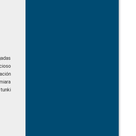
gadas
cioso
ación
miara
tunki