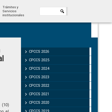
Trámites y
Servicios
institucionales
Primary
n
Sidebar
CPCCS 2026
al
CPCCS 2025
CPCCS 2024
CPCCS 2023
CPCCS 2022
CPCCS 2021
CPCCS 2020
 (10)
CPCCS 2019 .
bo el