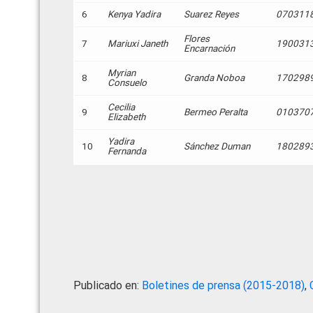
6
Kenya Yadira
Suarez Reyes
070311
Flores
7
Mariuxi Janeth
190031
Encarnación
Myrian
8
Granda Noboa
170298
Consuelo
Cecilia
9
Bermeo Peralta
010370
Elizabeth
Yadira
10
Sánchez Duman
180289
Fernanda
Publicado en:
Boletines de prensa (2015-2018)
,