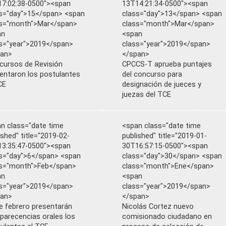
7:02:38-0500"><span
13T14:21:34-0500"><span
s="day">15</span> <span
class="day">13</span> <span
ss="month">Mar</span>
class="month">Mar</span>
an
<span
s="year">2019</span>
class="year">2019</span>
pan>
</span>
cursos de Revisión
CPCCS-T aprueba puntajes
entaron los postulantes
del concurso para
CE
designación de jueces y
juezas del TCE
n class="date time
<span class="date time
ished" title="2019-02-
published" title="2019-01-
3:35:47-0500"><span
30T16:57:15-0500"><span
s="day">6</span> <span
class="day">30</span> <span
s="month">Feb</span>
class="month">Ene</span>
an
<span
s="year">2019</span>
class="year">2019</span>
pan>
</span>
e febrero presentarán
Nicolás Cortez nuevo
arecencias orales los
comisionado ciudadano en