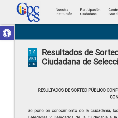
Nuestra
Participación
Contr
Institución
Ciudadana
Socia
Consejo
Abrir barra de herramientas
Skip
Skip
Skip
Skip
Construyendo
to
to
to
to
de
Poder
primary
main
primary
footer
Ciudadano
Participación
navigation
content
sidebar
Resultados de Sorte
Ciudadana
14
y
ABR
Ciudadana de Selecci
2016
Control
Social
RESULTADOS DE SORTEO PÚBLICO CONF
CON
Se pone en conocimiento de la ciudadanía, los 
Delegadas y Delegados de la Ciudadanía a la