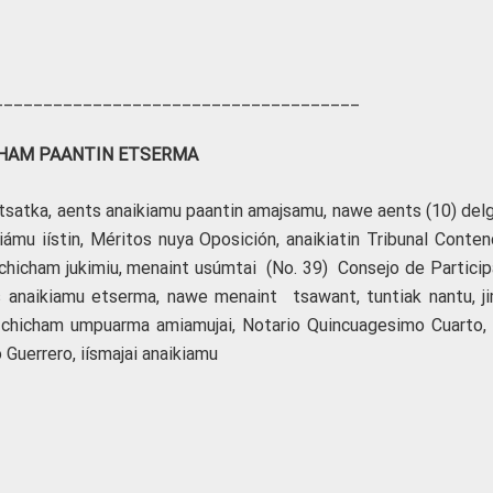
_____________________________________
HAM PAANTIN ETSERMA
satka, aents anaikiamu paantin amajsamu, nawe aents (10) del
mu iístin, Méritos nuya Oposición, anaikiatin Tribunal Conten
 chicham jukimiu, menaint usúmtai (No. 39) Consejo de Particip
s anaikiamu etserma, nawe menaint tsawant, tuntiak nantu, ji
) chicham umpuarma amiamujai, Notario Quincuagesimo Cuarto, 
Guerrero, iísmajai anaikiamu