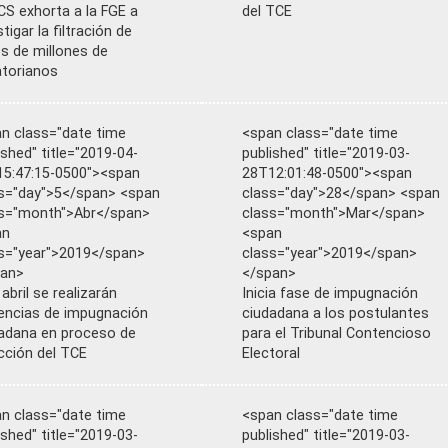
S exhorta a la FGE a
del TCE
tigar la filtración de
s de millones de
torianos
n class="date time
<span class="date time
ished" title="2019-04-
published" title="2019-03-
5:47:15-0500"><span
28T12:01:48-0500"><span
s="day">5</span> <span
class="day">28</span> <span
s="month">Abr</span>
class="month">Mar</span>
an
<span
s="year">2019</span>
class="year">2019</span>
pan>
</span>
 abril se realizarán
Inicia fase de impugnación
encias de impugnación
ciudadana a los postulantes
adana en proceso de
para el Tribunal Contencioso
cción del TCE
Electoral
n class="date time
<span class="date time
ished" title="2019-03-
published" title="2019-03-