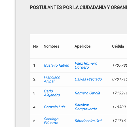
POSTULANTES POR LA CIUDADANÍA Y ORGAN
No
Nombres
Apellidos
Cédula
Páez Romero
1
Gustavo Rubén
170778
Cordero
Francisco
2
Calvas Preciado
070171
Aníbal
Carlo
3
Romero García
171321
Alejandro
Balcázar
4
Gonzalo Luis
110303
Campoverde
Santiago
5
Ribadeneira Ortí
171716
Eduardo