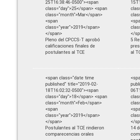
25T16:38:46-0500"><span
15T1
class="day">25</span> <span
clas
class="month">Mar</span>
cla
<span
<sp
class="year">2019</span>
clas
</span>
</s
Pleno del CPCCS-T aprobó
5 Re
calificaciones finales de
pres
postulantes al TCE
al T
<span class="date time
<spa
published" title="2019-02-
publ
18T16:02:32-0500"><span
06T1
class="day">18</span> <span
clas
class="month">Feb</span>
clas
<span
<sp
class="year">2019</span>
clas
</span>
</s
Postulantes al TCE rindieron
14 d
comparecencias orales
comp