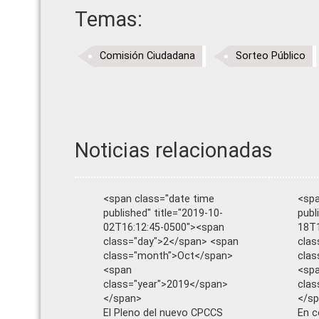
Temas:
Comisión Ciudadana
Sorteo Público
Noticias relacionadas
<span class="date time
<spa
published" title="2019-10-
publ
02T16:12:45-0500"><span
18T1
class="day">2</span> <span
clas
class="month">Oct</span>
cla
<span
<sp
class="year">2019</span>
clas
</span>
</s
El Pleno del nuevo CPCCS
En c