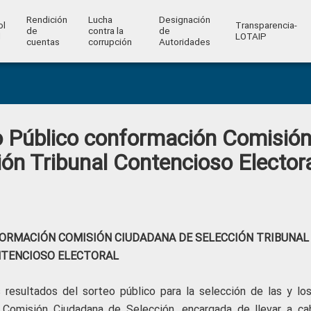
Rendición
Lucha
Designación
ol
Transparencia-
de
contra la
de
l
LOTAIP
cuentas
corrupción
Autoridades
o Público conformación Comisió
ón Tribunal Contencioso Elector
ORMACIÓN COMISIÓN CIUDADANA DE SELECCIÓN TRIBUNAL
TENCIOSO ELECTORAL
resultados del sorteo público para la selección de las y los
 Comisión Ciudadana de Selección, encargada de llevar a ca