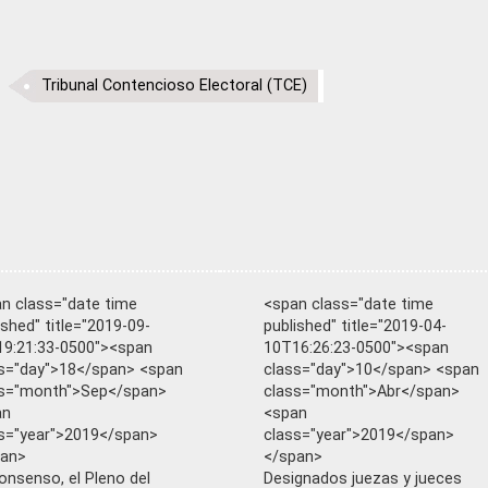
Tribunal Contencioso Electoral (TCE)
n class="date time
<span class="date time
ished" title="2019-09-
published" title="2019-04-
9:21:33-0500"><span
10T16:26:23-0500"><span
s="day">18</span> <span
class="day">10</span> <span
ss="month">Sep</span>
class="month">Abr</span>
an
<span
s="year">2019</span>
class="year">2019</span>
pan>
</span>
onsenso, el Pleno del
Designados juezas y jueces