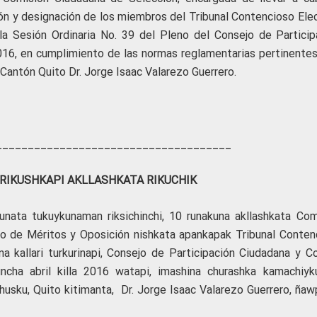
ón y designación de los miembros del Tribunal Contencioso Elec
 la Sesión Ordinaria No. 39 del Pleno del Consejo de Particip
2016, en cumplimiento de las normas reglamentarias pertinentes
Cantón Quito Dr. Jorge Isaac Valarezo Guerrero.
_____________________________________
RIKUSHKAPI AKLLASHKATA RIKUCHIK
kunata tukuykunaman riksichinchi, 10 runakuna akllashkata Com
so de Méritos y Oposición nishkata apankapak Tribunal Conten
a kallari turkurinapi, Consejo de Participación Ciudadana y Co
uncha abril killa 2016 watapi, imashina churashka kamachiyk
chusku, Quito kitimanta, Dr. Jorge Isaac Valarezo Guerrero, ñaw