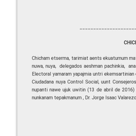
____________________
CHIC
Chicham etserma, tarimiat aents ekuaturnum mat
nuwa, nuya, delegados aeshman pachinkia, anaiá
Electoral yamaram yapajmia untri ekemsartinian
Ciudadana nuya Control Social, uunt Consejero
nupanti nawe ujuk uwitin (13 de abril de 2016
nunkanam tepakmanum , Dr. Jorge Isaac Valarezo 