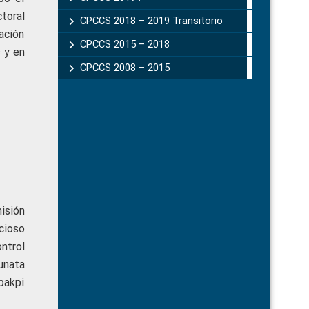
toral
CPCCS 2018 – 2019 Transitorio
ación
CPCCS 2015 – 2018
 y en
CPCCS 2008 – 2015
isión
cioso
ntrol
unata
pakpi