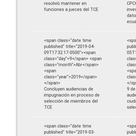
resolvió mantener en
CPCC
funciones a jueces del TCE
inves
dato
ecua
<span class="date time
<spa
published" title="2019-04-
publ
09T17:32:17-0500"><span
05T1
class="day">9</span> <span
clas
class="month">Abr</span>
clas
<span
<sp
class="year">2019</span>
clas
</span>
</s
Concluyen audiencias de
9 de
impugnación en proceso de
audi
selección de miembros del
ciud
TCE
sele
<span class="date time
<spa
published" title="2019-03-
publ