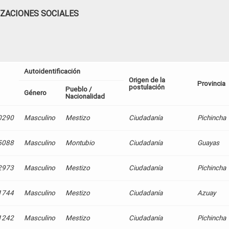
IZACIONES SOCIALES
Autoidentificación
Origen de la
Provincia
postulación
Pueblo /
Género
Nacionalidad
0290
Masculino
Mestizo
Ciudadanía
Pichincha
5088
Masculino
Montubio
Ciudadanía
Guayas
2973
Masculino
Mestizo
Ciudadanía
Pichincha
1744
Masculino
Mestizo
Ciudadanía
Azuay
1242
Masculino
Mestizo
Ciudadanía
Pichincha