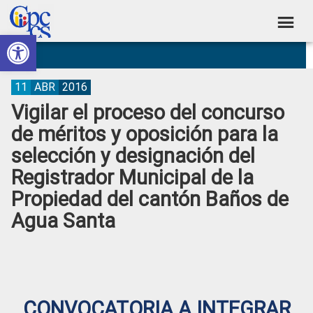
Skip
Skip
Skip
Skip
to
to
to
to
Abrir barra de herramientas
Consejo
primary
main
primary
footer
Construyendo
navigation
content
sidebar
de
Poder
Ciudadano
Participación
11
ABR
2016
Vigilar el proceso del concurso
Ciudadana
de méritos y oposición para la
y
selección y designación del
Control
Registrador Municipal de la
Social
Propiedad del cantón Baños de
Agua Santa
CONVOCATORIA A INTEGRAR