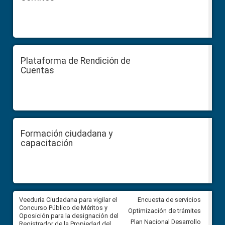
Plataforma de Rendición de
Cuentas
Formación ciudadana y
capacitación
Veeduría Ciudadana para vigilar el
Veeduría Ciudadana para vigila
Encuesta de servicios
Concurso Público de Méritos y
construcción del asfaltado de
Optimización de trámites
Oposición para la designación del
diferentes barrios del sector 
Plan Nacional Desarrollo
Registrador de la Propiedad del
Ballenita del cantón Santa Ele