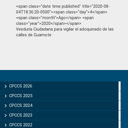
<span class="date time published" title="2020-08-
04T18:36:20-0500"><span class="day">4</span>
<span class="month">Ago</span> <span
class="year">2020</span></span>
Veeduría Ciudadana para vigilar el adoquinado de las
calles de Guamote
Primary
Sidebar
CPCCS 2026
CPCCS 2025
CPCCS 2024
CPCCS 2023
CPCCS 2022