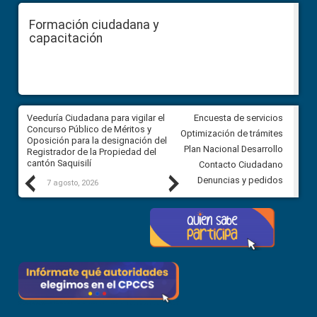
Formación ciudadana y
capacitación
Veeduría Ciudadana para vigilar el
Veeduría Ciudadana para vigila
Encuesta de servicios
Concurso Público de Méritos y
construcción del asfaltado de
Optimización de trámites
Oposición para la designación del
diferentes barrios del sector 
Plan Nacional Desarrollo
Registrador de la Propiedad del
Ballenita del cantón Santa Ele
cantón Saquisilí
Contacto Ciudadano
Previous
Next
Denuncias y pedidos
7 agosto, 2026
7 agosto, 2026