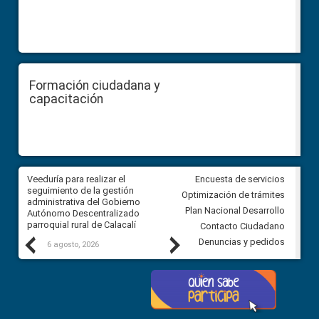
Formación ciudadana y
capacitación
Veeduría para realizar el
Veeduría para vigilar los acue
Encuesta de servicios
ra
seguimiento de la gestión
derivados de la Audiencia Púb
Optimización de trámites
ara
administrativa del Gobierno
entre el GAD de Ibarra y la
Plan Nacional Desarrollo
Autónomo Descentralizado
comunidad Urbina, parroquia l
parroquial rural de Calacalí
Carolina
Contacto Ciudadano
Previous
Next
Denuncias y pedidos
6 agosto, 2026
5 agosto, 2026