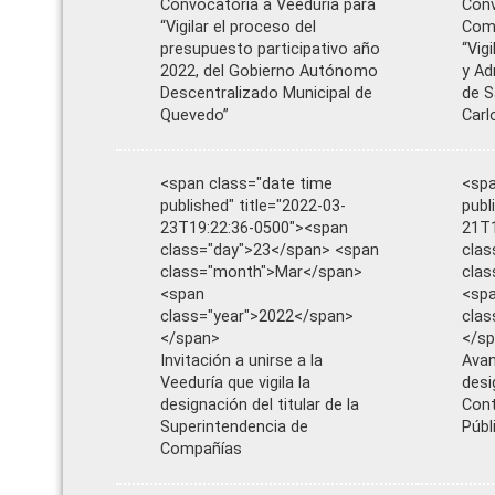
Convocatoria a Veeduría para
Conv
“Vigilar el proceso del
Comi
presupuesto participativo año
“Vig
2022, del Gobierno Autónomo
y Ad
Descentralizado Municipal de
de S
Quevedo”
Carl
<span class="date time
<spa
published" title="2022-03-
publ
23T19:22:36-0500"><span
21T1
class="day">23</span> <span
clas
class="month">Mar</span>
clas
<span
<sp
class="year">2022</span>
clas
</span>
</s
Invitación a unirse a la
Avan
Veeduría que vigila la
desi
designación del titular de la
Cont
Superintendencia de
Públ
Compañías