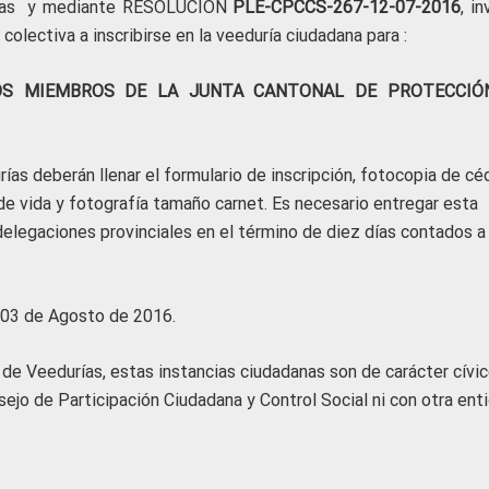
danas y mediante RESOLUCION
PLE-CPCCS-267-12-07-2016
, in
 colectiva a inscribirse en la veeduría ciudadana para :
LOS MIEMBROS DE LA JUNTA CANTONAL DE PROTECCIÓ
ías deberán llenar el formulario de inscripción, fotocopia de cé
 de vida y fotografía tamaño carnet. Es necesario entregar esta
elegaciones provinciales en el término de diez días contados a
s 03 de Agosto de 2016.
de Veedurías, estas instancias ciudadanas son de carácter cívic
nsejo de Participación Ciudadana y Control Social ni con otra ent