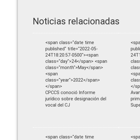
Noticias relacionadas
<span class="date time
<spa
published" title="2022-05-
publ
24T18:20:57-0500"><span
24T1
class="day">24</span> <span
clas
class="month">May</span>
cla
<span
<sp
class="year">2022</span>
clas
</span>
</s
CPCCS conoció Informe
Avan
jurídico sobre designación del
prim
vocal del CJ
Supe
<span class="date time
<spa