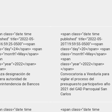
n class="date time
<span class="date time
ished" title="2022-05-
published" title="2022-05-
6:59:25-0500"><span
20T19:59:55-0500"><span
s="day">24</span> <span
class="day">20</span> <span
ss="month">May</span>
class="month">May</span>
an
<span
s="year">2022</span>
class="year">2022</span>
pan>
</span>
za designación de
Convocatoria a Veeduría para
era autoridad de
vigilar el proceso del
rintendencia de Bancos
presupuesto participativo año
2021 del GAD Parroquial San
Carlos
n class="date time
<span class="date time