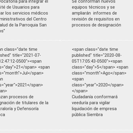
ocatoria para integrar el
Se conforman nuevos
té de Usuarios para
equipos técnicos y se
ilar los servicios médicos
ampliarán informes de
ministrativos del Centro
revisión de requisitos en
alud de la Parroquia San
procesos de designación
os”
n class="date time
<span class="date time
ished" title="2021-07-
published" title="2020-08-
2:47:12-0500"><span
05T17:05:43-0500"><span
s="day">21</span> <span
class="day">5</span> <span
s="month">Jul</span>
class="month">Ago</span>
an
<span
s="year">2021</span>
class="year">2020</span>
pan>
</span>
zan procesos de
Ciudadanía conformará
gnación de titulares de la
veeduría para vigilar
raloría y Defensoría
liquidación de empresa
ica
pública Siembra