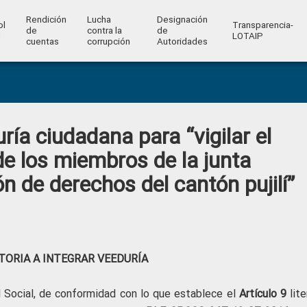
Rendición
Lucha
Designación
ol
Transparencia-
de
contra la
de
l
LOTAIP
cuentas
corrupción
Autoridades
ía ciudadana para “vigilar el
de los miembros de la junta
n de derechos del cantón pujilí”
ORIA A INTEGRAR VEEDURÍA
l Social, de conformidad con lo que establece el
Artículo 9
lite