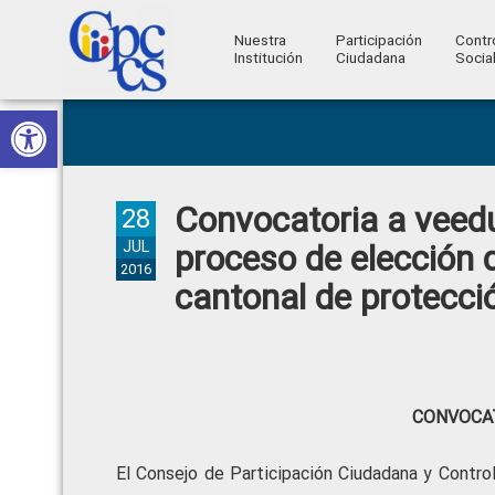
Nuestra
Participación
Contr
Institución
Ciudadana
Socia
Consejo
Abrir barra de herramientas
Skip
Skip
Skip
Skip
Construyendo
to
to
to
to
de
Poder
primary
main
primary
footer
Ciudadano
Participación
navigation
content
sidebar
Convocatoria a veedur
Ciudadana
28
y
JUL
proceso de elección 
2016
Control
cantonal de protecció
Social
CONVOCAT
El Consejo de Participación Ciudadana y Contro