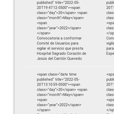
published" title="2022-05-
publ
20T19:47:12-0500"><span
20T1
class="day">20</span> <span
clas
class="month">May</span>
cla
<span
<sp
class="year">2022</span>
clas
</span>
</s
Convocatoria a conformar
Conv
Comité de Usuarios para
vigi
vigilar el servicio que presta
para
Hospital Sagrado Corazón de
Espe
Jesús del Cantón Quevedo
<span class="date time
<spa
published" title="2022-05-
publ
20T13:10:59-0500"><span
20T1
class="day">20</span> <span
clas
class="month">May</span>
cla
<span
<sp
class="year">2022</span>
clas
</span>
</s