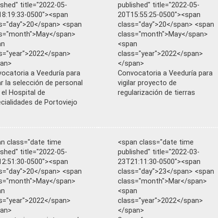
ished" title="2022-05-
published" title="2022-05-
8:19:33-0500"><span
20T15:55:25-0500"><span
s="day">20</span> <span
class="day">20</span> <span
ss="month">May</span>
class="month">May</span>
an
<span
s="year">2022</span>
class="year">2022</span>
pan>
</span>
ocatoria a Veeduría para
Convocatoria a Veeduría para
lar la selección de personal
vigilar proyecto de
 el Hospital de
regularización de tierras
cialidades de Portoviejo
n class="date time
<span class="date time
ished" title="2022-05-
published" title="2022-03-
2:51:30-0500"><span
23T21:11:30-0500"><span
s="day">20</span> <span
class="day">23</span> <span
ss="month">May</span>
class="month">Mar</span>
an
<span
s="year">2022</span>
class="year">2022</span>
pan>
</span>