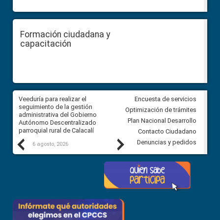
Formación ciudadana y
capacitación
Veeduría para realizar el
Veeduría para vigilar los acue
Encuesta de servicios
ra
seguimiento de la gestión
derivados de la Audiencia Púb
Optimización de trámites
ara
administrativa del Gobierno
entre el GAD de Ibarra y la
Plan Nacional Desarrollo
Autónomo Descentralizado
comunidad Urbina, parroquia l
parroquial rural de Calacalí
Carolina
Contacto Ciudadano
Previous
Next
Denuncias y pedidos
6 agosto, 2026
5 agosto, 2026