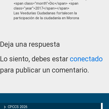
<span class="month">Dic</span> <span
class="year">2017</span></span>
Las Veedurías Ciudadanas fortalecen la
participación de la ciudadanía en Morona
Reader
Deja una respuesta
Interactions
Lo siento, debes estar
conectado
para publicar un comentario.
Primary
Sidebar
CPCCS 2026