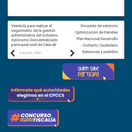
Veeduría para realizar el
Veeduría para vigilar los acue
Encuesta de servicios
ra
seguimiento de la gestión
derivados de la Audiencia Púb
Optimización de trámites
ara
administrativa del Gobierno
entre el GAD de Ibarra y la
Plan Nacional Desarrollo
Autónomo Descentralizado
comunidad Urbina, parroquia l
parroquial rural de Calacalí
Carolina
Contacto Ciudadano
Previous
Next
Denuncias y pedidos
6 agosto, 2026
5 agosto, 2026